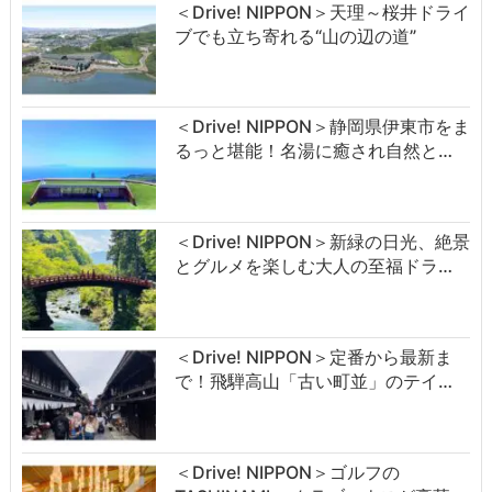
＜Drive! NIPPON＞天理～桜井ドライ
ブでも立ち寄れる“山の辺の道”
＜Drive! NIPPON＞静岡県伊東市をま
るっと堪能！名湯に癒され自然と…
＜Drive! NIPPON＞新緑の日光、絶景
とグルメを楽しむ大人の至福ドラ…
＜Drive! NIPPON＞定番から最新ま
で！飛騨高山「古い町並」のテイ…
＜Drive! NIPPON＞ゴルフの