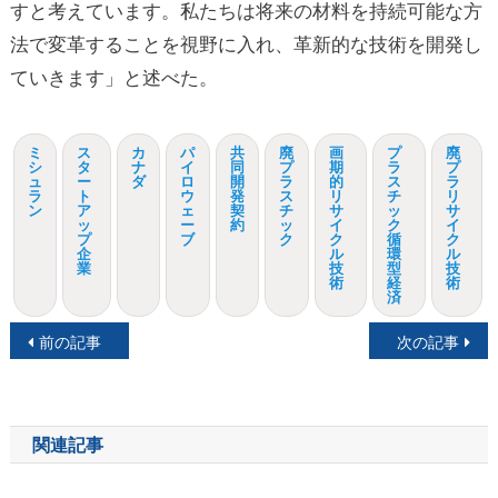
すと考えています。私たちは将来の材料を持続可能な方
法で変革することを視野に入れ、革新的な技術を開発し
ていきます」と述べた。
ミ
ス
カ
パ
共
廃
画
プ
廃
シ
タ
ナ
イ
同
プ
期
ラ
プ
ュ
ー
ダ
ロ
開
ラ
的
ス
ラ
ラ
ト
ウ
発
ス
リ
チ
リ
ン
ア
ェ
契
チ
サ
ッ
サ
ッ
ー
約
ッ
イ
ク
イ
プ
ブ
ク
ク
循
ク
企
ル
環
ル
業
技
型
技
術
経
術
済
投
前の記事
次の記事
稿
ナ
関連記事
ビ