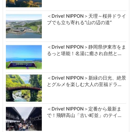
＜Drive! NIPPON＞天理～桜井ドライ
ブでも立ち寄れる“山の辺の道”
＜Drive! NIPPON＞静岡県伊東市をま
るっと堪能！名湯に癒され自然と…
＜Drive! NIPPON＞新緑の日光、絶景
とグルメを楽しむ大人の至福ドラ…
＜Drive! NIPPON＞定番から最新ま
で！飛騨高山「古い町並」のテイ…