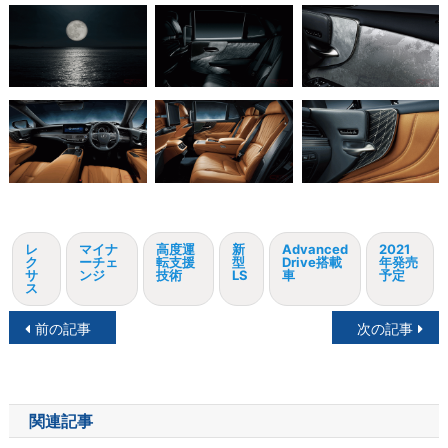
レ
マイナ
高度運
新
Advanced
2021
ク
ーチェ
転支援
型
Drive搭載
年発売
サ
ンジ
技術
LS
車
予定
ス
投
前の記事
次の記事
稿
ナ
関連記事
ビ