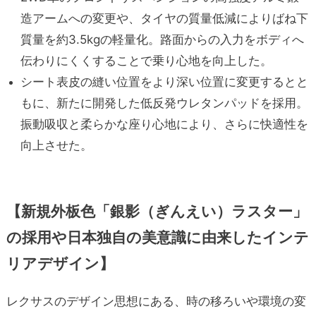
造アームへの変更や、タイヤの質量低減によりばね下
質量を約3.5kgの軽量化。路面からの入力をボディへ
伝わりにくくすることで乗り心地を向上した。
シート表皮の縫い位置をより深い位置に変更するとと
もに、新たに開発した低反発ウレタンパッドを採用。
振動吸収と柔らかな座り心地により、さらに快適性を
向上させた。
【新規外板色「銀影（ぎんえい）ラスター」
の
採用や
日本独自の
美意識に
由来した
インテ
リアデザイン】
レクサスのデザイン思想にある、時の移ろいや環境の変