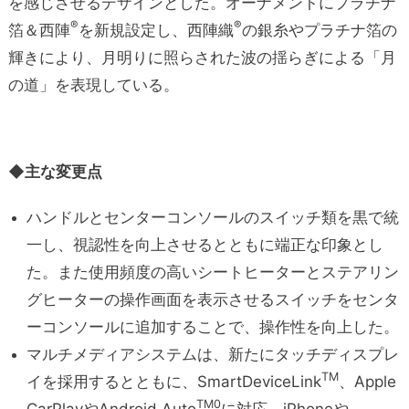
を感じさせるデザインとした。オーナメントにプラチナ
®
®
箔＆西陣
を新規設定し、西陣織
の銀糸やプラチナ箔の
輝きにより、月明りに照らされた波の揺らぎによる「月
の道」を表現している。
◆主な変更点
ハンドルとセンターコンソールのスイッチ類を黒で統
一し、視認性を向上させるとともに端正な印象とし
た。また使用頻度の高いシートヒーターとステアリン
グヒーターの操作画面を表示させるスイッチをセンタ
ーコンソールに追加することで、操作性を向上した。
マルチメディアシステムは、新たにタッチディスプレ
TM
イを採用するとともに、SmartDeviceLink
、Apple
TM0
CarPlayやAndroid Auto
に対応。iPhoneや