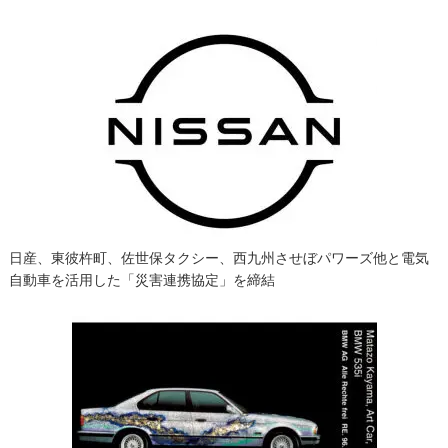
ゲ
ー
シ
ョ
ン
日産、東彼杵町、佐世保タクシー、西九州させぼパワーズ他と電気
自動車を活用した「災害連携協定」を締結