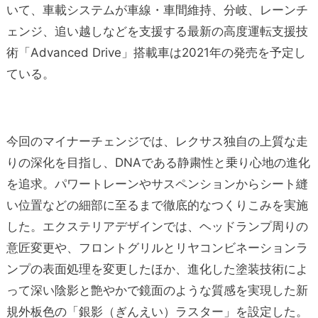
いて、車載システムが車線・車間維持、分岐、レーンチ
ェンジ、追い越しなどを支援する最新の高度運転支援技
術「Advanced Drive」搭載車は2021年の発売を予定し
ている。
今回のマイナーチェンジでは、レクサス独自の上質な走
りの深化を目指し、DNAである静粛性と乗り心地の進化
を追求。パワートレーンやサスペンションからシート縫
い位置などの細部に至るまで徹底的なつくりこみを実施
した。エクステリアデザインでは、ヘッドランプ周りの
意匠変更や、フロントグリルとリヤコンビネーションラ
ンプの表面処理を変更したほか、進化した塗装技術によ
って深い陰影と艶やかで鏡面のような質感を実現した新
規外板色の「銀影（ぎんえい）ラスター」を設定した。