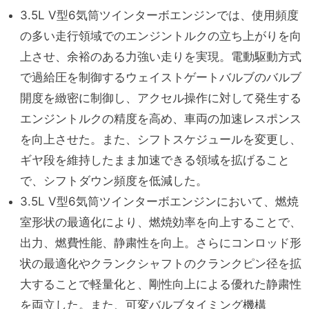
3.5L V型6気筒ツインターボエンジンでは、使用頻度
の多い走行領域でのエンジントルクの立ち上がりを向
上させ、余裕のある力強い走りを実現。電動駆動方式
で過給圧を制御するウェイストゲートバルブのバルブ
開度を緻密に制御し、アクセル操作に対して発生する
エンジントルクの精度を高め、車両の加速レスポンス
を向上させた。また、シフトスケジュールを変更し、
ギヤ段を維持したまま加速できる領域を拡げること
で、シフトダウン頻度を低減した。
3.5L V型6気筒ツインターボエンジンにおいて、燃焼
室形状の最適化により、燃焼効率を向上することで、
出力、燃費性能、静粛性を向上。さらにコンロッド形
状の最適化やクランクシャフトのクランクピン径を拡
大することで軽量化と、剛性向上による優れた静粛性
を両立した。また、可変バルブタイミング機構