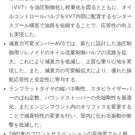
（VVT）を油圧制御化し軽量化を図るとともに、オイ
ルコントロールバルブをVVT内部に配置するセンター
スプール構造で油路を短縮することで、応答性の向上
も実現した。
減衰力可変ダンパーAVSでは、新たに設計した油圧制
御用ソレノイドのオイル流量制御バルブの流路を拡
大。これにより減衰力を低減し、上質な乗り心地を実
現した。また、減衰力の可変幅拡大により、優れた操
舵応答性と安定性に寄与する。
ランフラットタイヤの縦バネ剛性、スタビライザーバ
ーのばね定数、バウンドストッパーの先端剛性を最適
化。またエンジンマウント内のオリフィスを変更する
ことで減衰特性の変更を行い、室内に伝わる振動や衝
撃を低減した。
2WD車のフロントサスペンションの高強度アルミ鍛