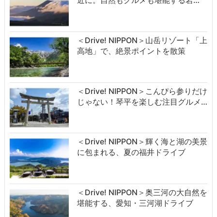
近に。自然もグルメも堪能する岩…
＜Drive! NIPPON＞山岳リゾート「上
高地」で、絶景ポイントを散策
＜Drive! NIPPON＞こんぴら参りだけ
じゃない！琴平を楽しむ注目グルメ…
＜Drive! NIPPON＞輝く海と湖の美景
に包まれる、夏の福井ドライブ
＜Drive! NIPPON＞奥三河の大自然を
堪能する、愛知・三河湖ドライブ