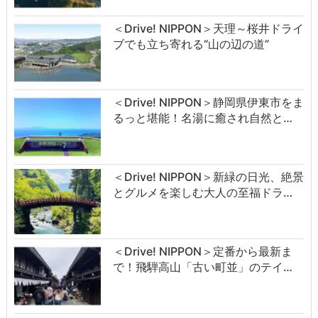
＜Drive! NIPPON＞天理～桜井ドライ
ブでも立ち寄れる“山の辺の道”
＜Drive! NIPPON＞静岡県伊東市をま
るっと堪能！名湯に癒され自然と…
＜Drive! NIPPON＞新緑の日光、絶景
とグルメを楽しむ大人の至福ドラ…
＜Drive! NIPPON＞定番から最新ま
で！飛騨高山「古い町並」のテイ…