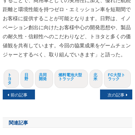
することで、商用車としての実用性に加え、優れた航続
距離と環境性能を持つゼロ・エミッション車を短期間で
お客様に提供することが可能となります。日野は、イノ
ベーション創出に向けたお客様中心の開発思想や、製品
の耐久性・信頼性へのこだわりなど、トヨタと多くの価
値観を共有しています。今回の協業成果をゲームチェン
ジャーとするべく、取り組んでいきます」と語った。
ト
日
共同
燃料電池大型
北
FC大型ト
ヨ
野
開発
トラック
米
ラック
タ
投
前の記事
次の記事
稿
ナ
関連記事
ビ