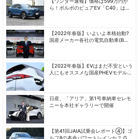
【ワンダー速報】価格は599万円か
ら！ボルボのピュアEV「C40」は…
【2022年春版】いよいよ本格始動?
国産メーカー各社の電気自動車(B…
【2022年春版】EVはまだ不安という
人にもオススメな国産PHEVモデル…
日産、「アリア」第1号車納車セレモ
ニーを本社ギャラリーで開催
【第41回JAIA試乗会レポート④】ゴ
ルフ8の本命パワートレインか？ G…