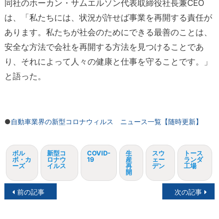
同社のホーカン・サムエルソン代表取締役社長兼CEO
は、「私たちには、状況が許せば事業を再開する責任が
あります。私たちが社会のためにできる最善のことは、
安全な方法で会社を再開する方法を見つけることであ
り、それによって人々の健康と仕事を守ることです。」
と語った。
●
自動車業界の新型コロナウィルス ニュース一覧【随時更新】
ボル
新型コ
COVID-
生
スウ
トース
ボ・カ
ロナウ
19
産
ェー
ランダ
ーズ
イルス
再
デン
工場
開
投
前の記事
次の記事
稿