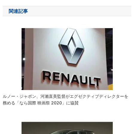
ナ
関連記事
ビ
ゲ
ー
シ
ョ
ン
ルノー・ジャポン、河瀨直美監督がエグゼクティブディレクターを
務める「なら国際 映画祭 2020」に協賛