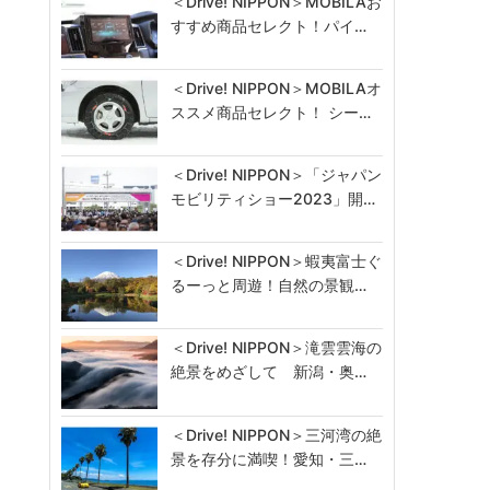
＜Drive! NIPPON＞MOBILAお
すすめ商品セレクト！パイ…
＜Drive! NIPPON＞MOBILAオ
ススメ商品セレクト！ シー…
＜Drive! NIPPON＞「ジャパン
モビリティショー2023」開…
＜Drive! NIPPON＞蝦夷富士ぐ
るーっと周遊！自然の景観…
＜Drive! NIPPON＞滝雲雲海の
絶景をめざして 新潟・奥…
＜Drive! NIPPON＞三河湾の絶
景を存分に満喫！愛知・三…