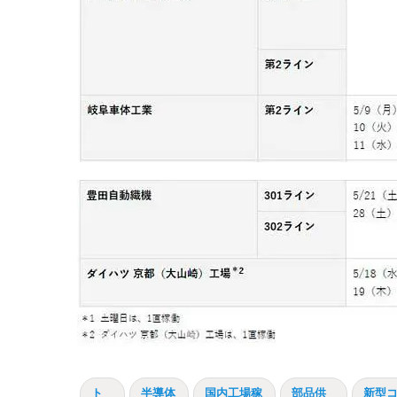
ト
半導体
国内工場稼
部品供
新型