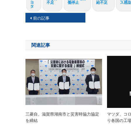
ヨ
不足
働停止
給不足
ス感
タ
投
前の記事
稿
ナ
関連記事
ビ
ゲ
ー
シ
ョ
ン
三菱自、滋賀県湖南市と災害時協力協定
マツダ、コ
を締結
り各国の工