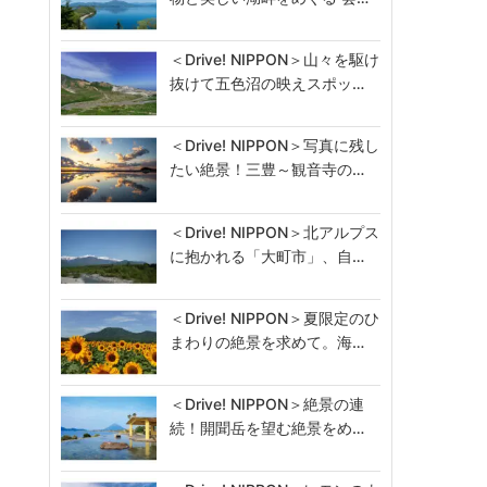
＜Drive! NIPPON＞山々を駆け
抜けて五色沼の映えスポッ…
＜Drive! NIPPON＞写真に残し
たい絶景！三豊～観音寺の…
＜Drive! NIPPON＞北アルプス
に抱かれる「大町市」、自…
＜Drive! NIPPON＞夏限定のひ
まわりの絶景を求めて。海…
＜Drive! NIPPON＞絶景の連
続！開聞岳を望む絶景をめ…