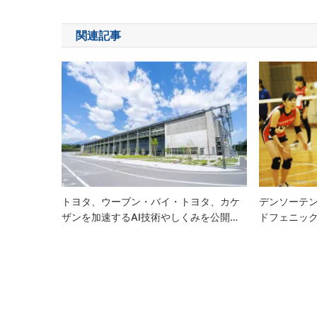
ナ
関連記事
ビ
ゲ
ー
シ
ョ
ン
トヨタ、ウーブン・バイ・トヨタ、カケ
デンソーテ
ザンを加速するAI技術やしくみを公開…
ドフェニッ