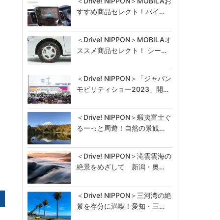
＜Drive! NIPPON＞MOBILAお
すすめ商品セレクト！パイ…
＜Drive! NIPPON＞MOBILAオ
ススメ商品セレクト！ シー…
＜Drive! NIPPON＞「ジャパン
モビリティショー2023」開…
＜Drive! NIPPON＞蝦夷富士ぐ
るーっと周遊！自然の景観…
＜Drive! NIPPON＞滝雲雲海の
絶景をめざして 新潟・奥…
＜Drive! NIPPON＞三河湾の絶
景を存分に満喫！愛知・三…