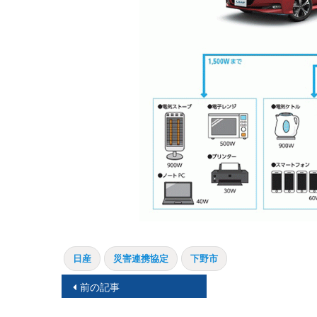
日産
災害連携協定
下野市
投
前の記事
稿