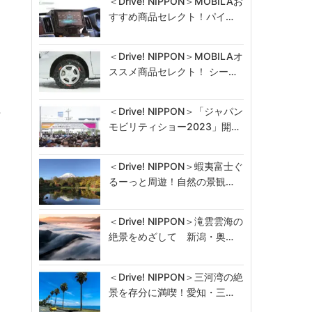
＜Drive! NIPPON＞MOBILAお
すすめ商品セレクト！パイ…
＜Drive! NIPPON＞MOBILAオ
ススメ商品セレクト！ シー…
…
＜Drive! NIPPON＞「ジャパン
モビリティショー2023」開…
＜Drive! NIPPON＞蝦夷富士ぐ
るーっと周遊！自然の景観…
＜Drive! NIPPON＞滝雲雲海の
絶景をめざして 新潟・奥…
＜Drive! NIPPON＞三河湾の絶
景を存分に満喫！愛知・三…