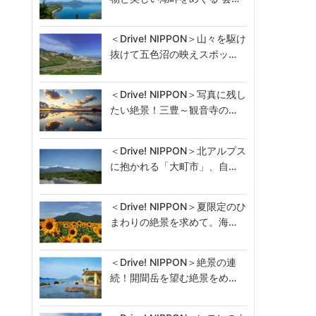
＜Drive! NIPPON＞山々を駆け
抜けて五色沼の映えスポッ…
＜Drive! NIPPON＞写真に残し
たい絶景！三豊～観音寺の…
＜Drive! NIPPON＞北アルプス
に抱かれる「大町市」、自…
＜Drive! NIPPON＞夏限定のひ
まわりの絶景を求めて。海…
＜Drive! NIPPON＞絶景の連
続！開聞岳を望む絶景をめ…