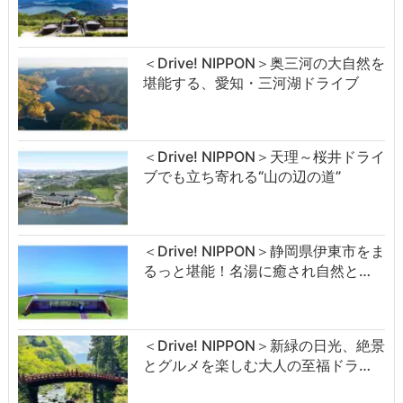
＜Drive! NIPPON＞奥三河の大自然を
堪能する、愛知・三河湖ドライブ
＜Drive! NIPPON＞天理～桜井ドライ
ブでも立ち寄れる“山の辺の道”
＜Drive! NIPPON＞静岡県伊東市をま
るっと堪能！名湯に癒され自然と…
＜Drive! NIPPON＞新緑の日光、絶景
とグルメを楽しむ大人の至福ドラ…