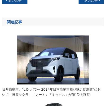
投
前の記事
次の記事
稿
ナ
関連記事
ビ
ゲ
ー
シ
ョ
ン
日産自動車、“J.D. パワー 2024年日本自動車商品魅力度調査”にお
いて「日産サクラ」「ノート」「キックス」が第1位を獲得