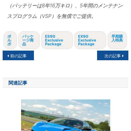
（バッテリーは8年16万キロ）、5年間のメンテナン
スプログラム（VSP）を無償でご提供。
ボ
パッケ
ES90
EX90
早期購
ル
ージ商
Exclusive
Exclusive
入特典
ボ
品
Package
Package
投
前の記事
次の記事
稿
ナ
関連記事
ビ
ゲ
ー
シ