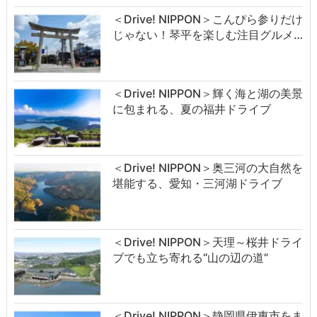
＜Drive! NIPPON＞こんぴら参りだけ
じゃない！琴平を楽しむ注目グルメ…
＜Drive! NIPPON＞輝く海と湖の美景
に包まれる、夏の福井ドライブ
＜Drive! NIPPON＞奥三河の大自然を
堪能する、愛知・三河湖ドライブ
＜Drive! NIPPON＞天理～桜井ドライ
ブでも立ち寄れる“山の辺の道”
＜Drive! NIPPON＞静岡県伊東市をま