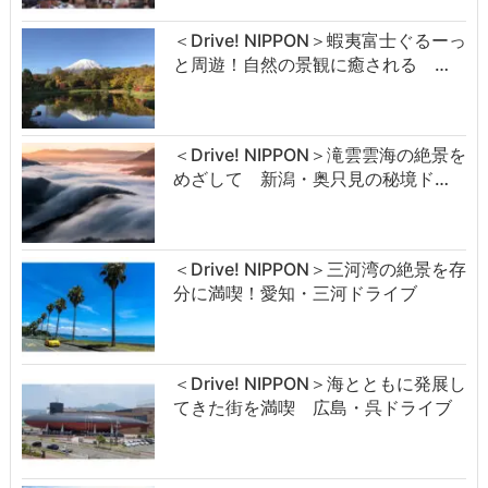
＜Drive! NIPPON＞蝦夷富士ぐるーっ
と周遊！自然の景観に癒される …
＜Drive! NIPPON＞滝雲雲海の絶景を
めざして 新潟・奥只見の秘境ド…
＜Drive! NIPPON＞三河湾の絶景を存
分に満喫！愛知・三河ドライブ
＜Drive! NIPPON＞海とともに発展し
てきた街を満喫 広島・呉ドライブ