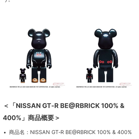
＜「NISSAN GT‑R BE@RBRICK 100% &
400%」商品概要＞
商品名：NISSAN GT‑R BE@RBRICK 100% & 400%