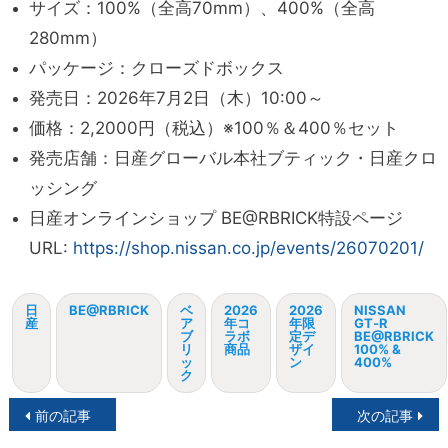
サイズ：100%（全高70mm）、400%（全高
280mm）
パッケージ：クローズドボックス
発売日：2026年7月2日（木）10:00～
価格：2,2000円（税込）※100％＆400％セット
発売店舗：日産グローバル本社ブティック・日産クロ
ッシング
日産オンラインショップ BE@RBRICK特設ページ
URL:
https://shop.nissan.co.jp/events/26070201/
日
BE@RBRICK
ベ
2026
2026
NISSAN
産
ア
年コ
年限
GT‑R
ブ
ラボ
定デ
BE@RBRICK
リ
商品
ザイ
100% &
ッ
ン
400%
ク
投
前の記事
次の記事