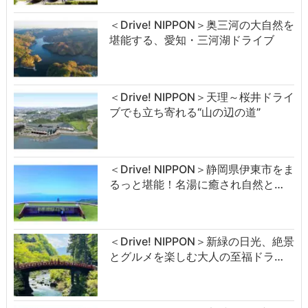
＜Drive! NIPPON＞奥三河の大自然を
堪能する、愛知・三河湖ドライブ
＜Drive! NIPPON＞天理～桜井ドライ
ブでも立ち寄れる“山の辺の道”
＜Drive! NIPPON＞静岡県伊東市をま
るっと堪能！名湯に癒され自然と…
＜Drive! NIPPON＞新緑の日光、絶景
とグルメを楽しむ大人の至福ドラ…