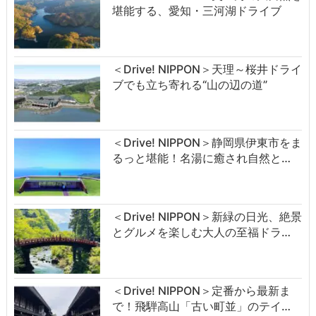
堪能する、愛知・三河湖ドライブ
＜Drive! NIPPON＞天理～桜井ドライ
ブでも立ち寄れる“山の辺の道”
＜Drive! NIPPON＞静岡県伊東市をま
るっと堪能！名湯に癒され自然と…
＜Drive! NIPPON＞新緑の日光、絶景
とグルメを楽しむ大人の至福ドラ…
＜Drive! NIPPON＞定番から最新ま
で！飛騨高山「古い町並」のテイ…