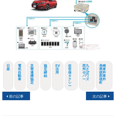
日
電
災
協
EV
佐
西九
長崎
産
気
害
定
活
世
州さ
県東
自
連
締
用
保
せぼ
彼杵
動
携
結
タ
パワ
郡東
車
協
ク
ーズ
彼杵
定
シ
町
ー
投
前の記事
次の記事
稿