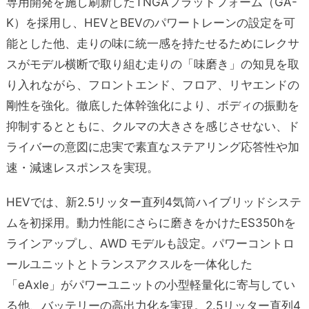
専用開発を施し刷新したTNGAプラットフォーム（GA-
K）を採用し、HEVとBEVのパワー
トレーンの設定を可
能とした他、走りの味に統一感を持たせるためにレクサ
スがモデル横断で取り組む走りの「味磨き」の知見を取
り入れながら、フロントエンド、フロア、リヤエンドの
剛性を強化。徹底した体幹強化により、ボディの振動を
抑制するとともに、クルマの大きさを感じさせない、ド
ライバーの意図に忠実で素直なステアリング応答性や加
速・減速レスポンスを実現。
HEVでは、新2.5リッター直列4気筒ハイブリッドシステ
ムを初採用。動力性能にさらに磨きをかけたES350hを
ラインアップし、AWD モデルも設定。パワーコントロ
ールユニットとトランスアクスルを一体化した
「eAxle」がパワーユニットの小型軽量化に寄与してい
る他、バッテリーの高出力化を実現。2.5リッター直列4