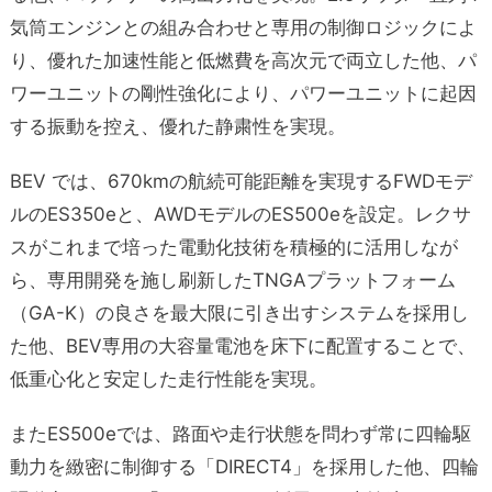
気筒エンジンとの組み合わせと専用の制御ロジックによ
り、優れた加速性能と低燃費を高次元で両立した他、パ
ワーユニットの剛性強化により、パワーユニットに起因
する振動を控え、優れた静粛性を実現。
BEV では、670kmの航続可能距離を実現するFWDモデ
ルのES350eと、AWDモデルのES500eを設定。レクサ
スがこれまで培った電動化技術を積極的に活用しなが
ら、専用開発を施し刷新したTNGAプラットフォーム
（GA-K）の良さを最大限に引き出すシステムを採用し
た他、BEV専用の大容量電池を床下に配置することで、
低重心化と安定した走行性能を実現。
またES500eでは、路面や走行状態を問わず常に四輪駆
動力を緻密に制御する「DIRECT4」を採用した他、四輪