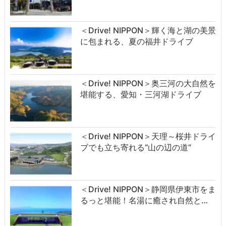
＜Drive! NIPPON＞輝く海と湖の美景
に包まれる、夏の福井ドライブ
＜Drive! NIPPON＞奥三河の大自然を
堪能する、愛知・三河湖ドライブ
＜Drive! NIPPON＞天理～桜井ドライ
ブでも立ち寄れる“山の辺の道”
＜Drive! NIPPON＞静岡県伊東市をま
るっと堪能！名湯に癒され自然と…