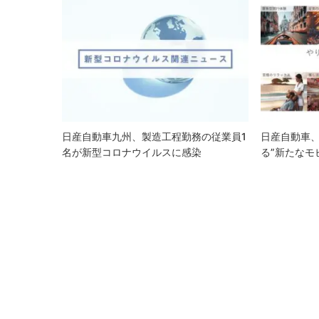
ゲ
ー
シ
ョ
ン
日産自動車九州、製造工程勤務の従業員1
日産自動車、
名が新型コロナウイルスに感染
る”新たなモ