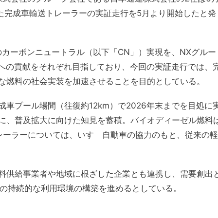
した完成車輸送トレーラーの実証走行を5月より開始したと発
のカーボンニュートラル（以下「CN」）実現を、NXグルー
全への貢献をそれぞれ目指しており、今回の実証走行では、
な燃料の社会実装を加速させることを目的としている。
車プール場間（往復約12km）で2026年末までを目処に
に、普及拡大に向けた知見を蓄積。バイオディーゼル燃料
レーラーについては、いすゞ自動車の協力のもと、従来の軽
料供給事業者や地域に根ざした企業とも連携し、需要創出
Oの持続的な利用環境の構築を進めるとしている。