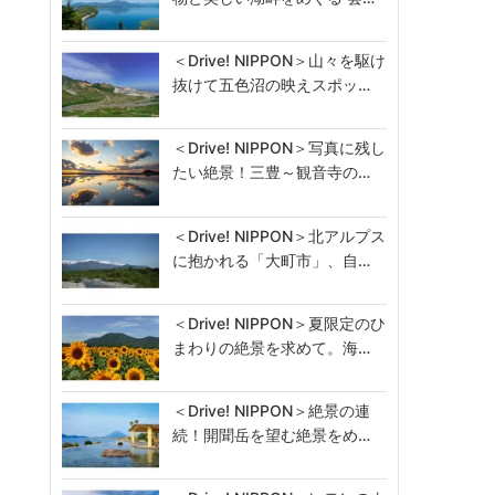
＜Drive! NIPPON＞山々を駆け
抜けて五色沼の映えスポッ…
＜Drive! NIPPON＞写真に残し
たい絶景！三豊～観音寺の…
＜Drive! NIPPON＞北アルプス
に抱かれる「大町市」、自…
＜Drive! NIPPON＞夏限定のひ
まわりの絶景を求めて。海…
＜Drive! NIPPON＞絶景の連
続！開聞岳を望む絶景をめ…