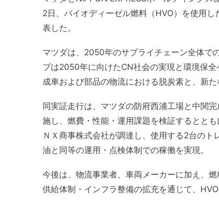
2日、バイオディーゼル燃料（HVO）を使用
表した。
マツダは、2050年のサプライチェーン全体で
プは2050年に向けたCN社会の実現と環境保
成車および部品の物流における脱炭素と、新た
同実証走行は、マツダの防府西浦工場と中関完成
施し、燃費・性能・運用課題を検証するととも
ＮＸ商事株式会社が調達し、使用する2台のト
油と同等の運用・点検体制での稼働を実現。
今後は、物流事業者、車両メーカーに加え、燃
供給体制・インフラ整備の拡充を通じて、HV