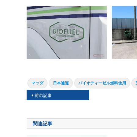
マツダ
日本通運
バイオディーゼル燃料使用
投
前の記事
稿
ナ
関連記事
ビ