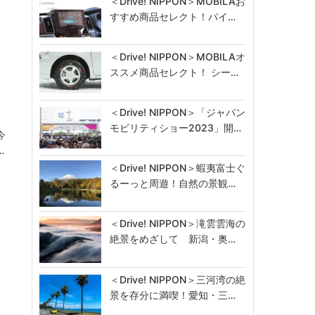
＜Drive! NIPPON＞MOBILAお
すすめ商品セレクト！パイ…
＜Drive! NIPPON＞MOBILAオ
ススメ商品セレクト！ シー…
＜Drive! NIPPON＞「ジャパン
モビリティショー2023」開…
今
…
＜Drive! NIPPON＞蝦夷富士ぐ
るーっと周遊！自然の景観…
＜Drive! NIPPON＞滝雲雲海の
絶景をめざして 新潟・奥…
＜Drive! NIPPON＞三河湾の絶
景を存分に満喫！愛知・三…