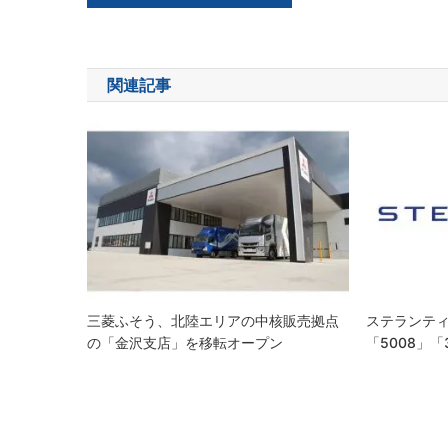
稿
ナ
関連記事
ビ
ゲ
ー
シ
ョ
ン
三菱ふそう、北陸エリアの中核販売拠点
ステランティ
の「金沢支店」を移転オープン
「5008」