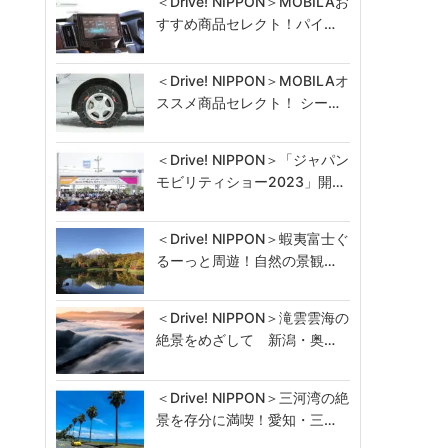
＜Drive! NIPPON＞MOBILAお
すすめ商品セレクト！パイ…
＜Drive! NIPPON＞MOBILAオ
ススメ商品セレクト！ シー…
＜Drive! NIPPON＞「ジャパン
モビリティショー2023」開…
＜Drive! NIPPON＞蝦夷富士ぐ
るーっと周遊！自然の景観…
＜Drive! NIPPON＞滝雲雲海の
絶景をめざして 新潟・奥…
＜Drive! NIPPON＞三河湾の絶
景を存分に満喫！愛知・三…