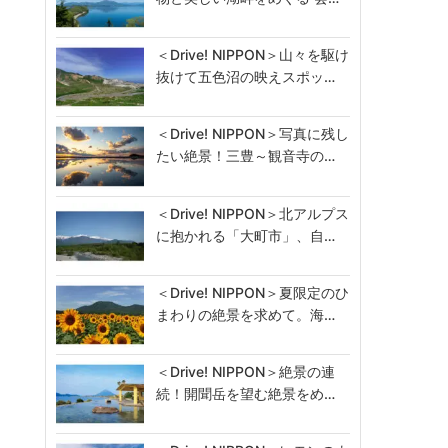
＜Drive! NIPPON＞山々を駆け
抜けて五色沼の映えスポッ…
＜Drive! NIPPON＞写真に残し
たい絶景！三豊～観音寺の…
＜Drive! NIPPON＞北アルプス
に抱かれる「大町市」、自…
＜Drive! NIPPON＞夏限定のひ
まわりの絶景を求めて。海…
＜Drive! NIPPON＞絶景の連
続！開聞岳を望む絶景をめ…