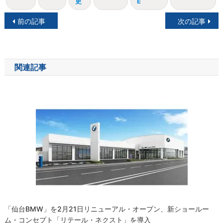
更
E
投
前の記事
次の記事
稿
ナ
関連記事
ビ
ゲ
ー
シ
ョ
ン
「仙台BMW」を2月21日リニューアル・オープン、新ショールー
ム・コンセプト「リテール・ネクスト」を導入