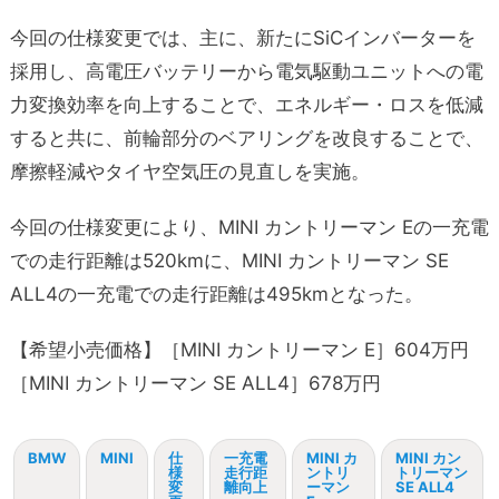
今回の仕様変更では、主に、新たにSiCインバーターを
採用し、高電圧バッテリーから電気駆動ユニットへの電
力変換効率を向上することで、エネルギー・ロスを低減
すると共に、前輪部分のベアリングを改良することで、
摩擦軽減やタイヤ空気圧の見直しを実施。
今回の仕様変更により、MINI カントリーマン Eの一充電
での走行距離は520kmに、MINI カントリーマン SE
ALL4の一充電での走行距離は495kmとなった。
【希望小売価格】［MINI カントリーマン E］604万円
［MINI カントリーマン SE ALL4］678万円
BMW
MINI
仕
一充電
MINI カ
MINI カン
様
走行距
ントリ
トリーマン
変
離向上
ーマン
SE ALL4