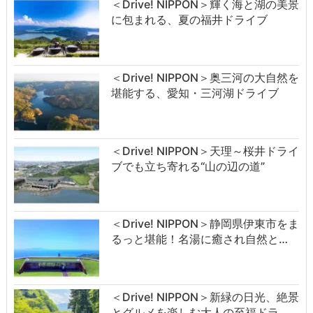
＜Drive! NIPPON＞輝く海と湖の美景
に包まれる、夏の福井ドライブ
＜Drive! NIPPON＞奥三河の大自然を
堪能する、愛知・三河湖ドライブ
＜Drive! NIPPON＞天理～桜井ドライ
ブでも立ち寄れる“山の辺の道”
＜Drive! NIPPON＞静岡県伊東市をま
るっと堪能！名湯に癒され自然と…
＜Drive! NIPPON＞新緑の日光、絶景
とグルメを楽しむ大人の至福ドラ…