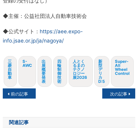
登録の受付はなし）
◆主催：公益社団法人自動車技術会
◆公式サイト：
https://aee.expo-
info.jsae.or.jp/ja/nagoya/
三
S-
出
四
人とく
新
Super-
菱
AWC
展
輪
るまの
型
All
自
概
制
テクノ
デ
Wheel
動
要
御
ロジー
リ
Control
車
発
技
展2026
カ
表
術
D:5
投
前の記事
次の記事
稿
ナ
関連記事
ビ