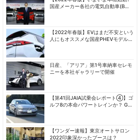
国産メーカー各社の電気自動車(B…
【2022年春版】EVはまだ不安という
人にもオススメな国産PHEVモデル…
日産、「アリア」第1号車納車セレモ
ニーを本社ギャラリーで開催
【第41回JAIA試乗会レポート④】ゴ
ルフ8の本命パワートレインか？ G…
【ワンダー速報】東京オートサロン
2022印象深かったブースは？