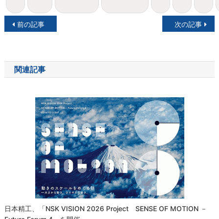
投
前の記事
次の記事
稿
ナ
関連記事
ビ
ゲ
ー
シ
ョ
ン
日本精工、「NSK VISION 2026 Project SENSE OF MOTION －