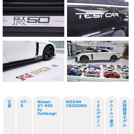
日
GT-
Nissan
NISSAN
イ
テ
共
産
R
GT-R50
CROSSING
タ
ス
同
by
ル
ト
開
Italdesign
デ
カ
発
ザ
ー
モ
イ
展
デ
ン
示
ル