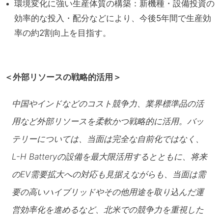
環境変化に強い生産体質の構築：新機種・設備投資の
効率的な投入・配分などにより、今後5年間で生産効
率の約2割向上を目指す。
＜外部リソースの戦略的活用＞
中国やインドなどのコスト競争力、業界標準品の活
用など外部リソースを柔軟かつ戦略的に活用。バッ
テリーについては、当面は完全な自前化ではなく、
L-H Batteryの設備を最大限活用するとともに、将来
のEV需要拡大への対応も見据えながらも、当面は需
要の高いハイブリッドやその他用途を取り込んだ運
営効率化を進めるなど、北米での競争力を重視した