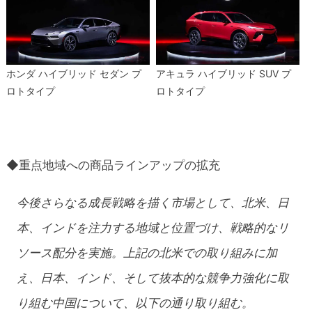
ホンダ ハイブリッド セダン プ
アキュラ ハイブリッド SUV プ
ロトタイプ
ロトタイプ
◆重点地域への商品ラインアップの拡充
今後さらなる成長戦略を描く市場として、北米、日
本、インドを注力する地域と位置づけ、戦略的なリ
ソース配分を実施。上記の北米での取り組みに加
え、日本、インド、そして抜本的な競争力強化に取
り組む中国について、以下の通り取り組む。