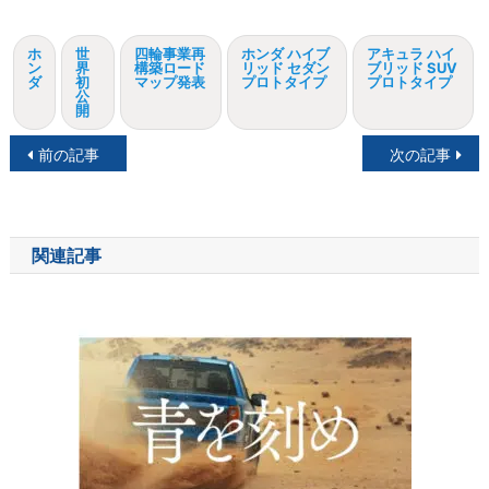
ホ
世
四輪事業再
ホンダ ハイブ
アキュラ ハイ
ン
界
構築ロード
リッド セダン
ブリッド SUV
ダ
初
マップ発表
プロトタイプ
プロトタイプ
公
開
投
前の記事
次の記事
稿
ナ
関連記事
ビ
ゲ
ー
シ
ョ