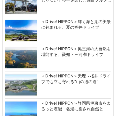
じゃない！琴平を楽しむ注目グルメ…
＜Drive! NIPPON＞輝く海と湖の美景
に包まれる、夏の福井ドライブ
＜Drive! NIPPON＞奥三河の大自然を
堪能する、愛知・三河湖ドライブ
＜Drive! NIPPON＞天理～桜井ドライ
ブでも立ち寄れる“山の辺の道”
＜Drive! NIPPON＞静岡県伊東市をま
るっと堪能！名湯に癒され自然と…