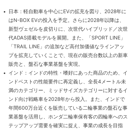
日本：軽自動車を中心にEVの拡充を図り、2028年に
はN-BOX EVの投入を予定。さらに2028年以降は、
新型ヴェゼルを皮切りに、次世代ハイブリッド／次世
代ADAS搭載モデルを展開。また、「SPORT LINE」
「TRAIL LINE」の追加など高付加価値なラインアッ
プを拡充していくことで、現在の販売台数以上の新車
販売と、盤石な事業基盤を実現。
インド：インドの特性・嗜好にあった商品のため、イ
ンドベストの性能要件に再定義し、全長4メートル未
満のカテゴリー、ミッドサイズカテゴリーに対するイ
ンド向け戦略車を2028年から投入。また、インドで
年間600万台近くを販売している二輪事業の盤石な事
業基盤を活用し、ホンダ二輪車保有客の四輪車へのス
テップアップ需要を確実に捉え、事業の成長を目指