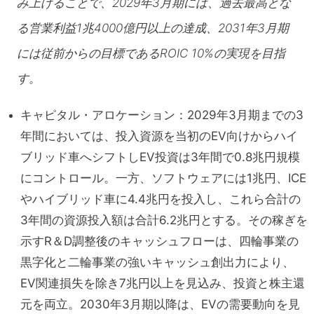
み上げることで、2029年3月期には、過去最高とな
る営業利益1兆4000億円以上の達成、2031年3月期
には従前からの目標であるROIC 10%の実現を目指
す。
キャピタル・アロケーション：2029年3月期までの3
年間においては、投入資源を当初のEV向けからハイ
ブリッド車へシフトしEV投資は3年間で0.8兆円規模
にコントロール。一方、ソフトウェアには1兆円、ICE
やハイブリッド車に4.4兆円を投入し、これら合計の
3年間の資源投入額は合計6.2兆円とする。その稼ぎを
示すR＆D調整後のキャッシュフローは、四輪事業の
黒字化と二輪事業の強いキャッシュ創出力により、
EV関連損失を除き7兆円以上を見込み、投資と株主還
元を両立。2030年3月期以降は、EVの需要動向を見