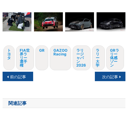
ト
FIA世
GR
GAZOO
ラリ
ラ
GRラ
ヨ
界ラ
Racing
ージ
リ
リー
タ
リー
ャパ
ー
体感
選手
ン
大
ゾー
権
2026
学
ン
投
前の記事
次の記事
稿
ナ
関連記事
ビ
ゲ