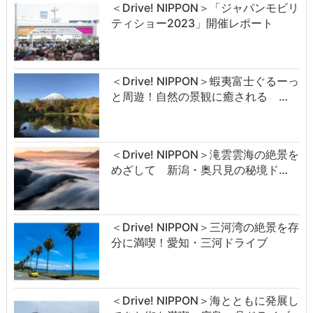
＜Drive! NIPPON＞「ジャパンモビリ
ティショー2023」開催レポート
＜Drive! NIPPON＞蝦夷富士ぐるーっ
と周遊！自然の景観に癒される …
＜Drive! NIPPON＞滝雲雲海の絶景を
めざして 新潟・奥只見の秘境ド…
＜Drive! NIPPON＞三河湾の絶景を存
分に満喫！愛知・三河ドライブ
＜Drive! NIPPON＞海とともに発展し