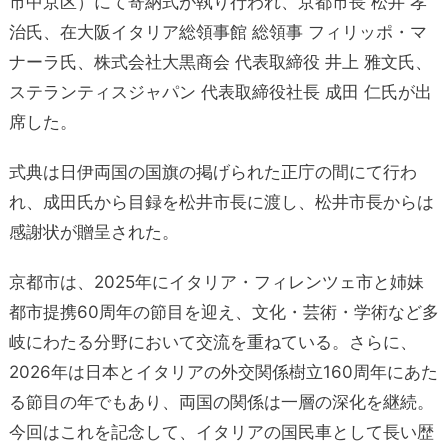
市中京区）にて寄納式が執り行われ、京都市長 松井 孝
治氏、在大阪イタリア総領事館 総領事 フィリッポ・マ
ナーラ氏、株式会社大黒商会 代表取締役 井上 雅文氏、
ステランティスジャパン 代表取締役社長 成田 仁氏が出
席した。
式典は日伊両国の国旗の掲げられた正庁の間にて行わ
れ、成田氏から目録を松井市長に渡し、松井市長からは
感謝状が贈呈された。
京都市は、2025年にイタリア・フィレンツェ市と姉妹
都市提携60周年の節目を迎え、文化・芸術・学術など多
岐にわたる分野において交流を重ねている。さらに、
2026年は日本とイタリアの外交関係樹立160周年にあた
る節目の年でもあり、両国の関係は一層の深化を継続。
今回はこれを記念して、イタリアの国民車として長い歴