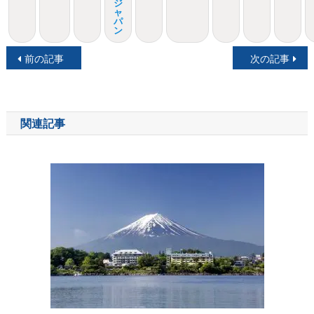
ジ
ャ
パ
ン
投
前の記事
次の記事
稿
ナ
関連記事
ビ
ゲ
ー
シ
ョ
ン