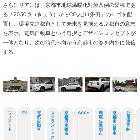
さらにリアには、京都市地球温暖化対策条例の愛称であ
る「2050京（きょう）からCO₂ゼロ条例」のロゴを配
置し、環境先進都市として未来を見据える京都市の意志
を表示。電気自動車という選択とデザインコンセプトが
一体となり、次の時代へ向かう京都市の姿を内外に発信
する。
フ
EV
電
ス
京
600e
環
京
公
ィ
気
テ
都
境
都
用
ア
自
ラ
府
先
市
車
ッ
動
ン
京
進
公
寄
ト
車
テ
都
都
用
納
ィ
市
市
車
ス