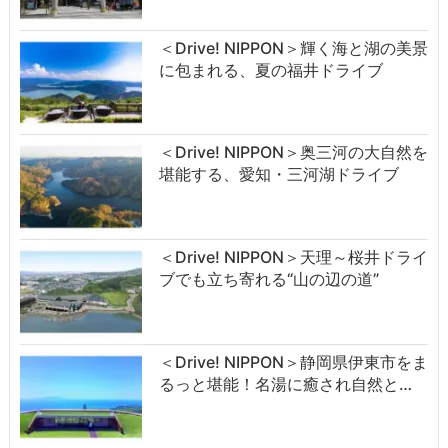
＜Drive! NIPPON＞輝く海と湖の美景
に包まれる、夏の福井ドライブ
＜Drive! NIPPON＞奥三河の大自然を
堪能する、愛知・三河湖ドライブ
＜Drive! NIPPON＞天理～桜井ドライ
ブでも立ち寄れる“山の辺の道”
＜Drive! NIPPON＞静岡県伊東市をま
るっと堪能！名湯に癒され自然と…