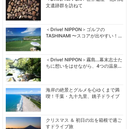
文遺跡群を訪ねて
＜Drive! NIPPON＞ゴルフの
TASHINAMI 〜スコアが出やすい！…
＜Drive! NIPPON＞霧島…幕末志士た
ちに想いをはせながら、4つの温泉…
海岸の絶景とグルメを心ゆくまで満
喫！千葉・九十九里、銚子ドライブ
クリスマス ＆ 初日の出を箱根で過ご
すドライブ旅