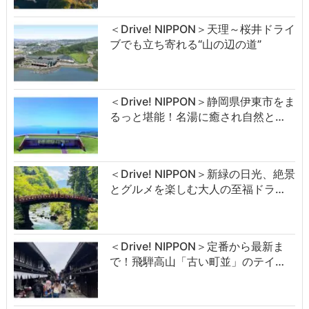
＜Drive! NIPPON＞天理～桜井ドライ
ブでも立ち寄れる“山の辺の道”
＜Drive! NIPPON＞静岡県伊東市をま
るっと堪能！名湯に癒され自然と…
＜Drive! NIPPON＞新緑の日光、絶景
とグルメを楽しむ大人の至福ドラ…
＜Drive! NIPPON＞定番から最新ま
で！飛騨高山「古い町並」のテイ…