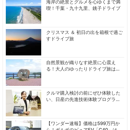
海岸の絶景とグルメを心ゆくまで満
喫！千葉・九十九里、銚子ドライブ
クリスマス ＆ 初日の出を箱根で過ご
すドライブ旅
自然景観が織りなす絶景に心震え
る！大人のゆったりドライブ旅は…
クルマ購入検討の前にぜひ体験した
い、日産の先進技術体験プログラ…
【ワンダー速報】価格は599万円か
ら！ボルボのピュアEV「C40」は…