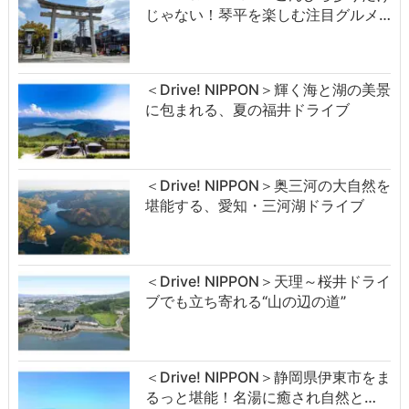
じゃない！琴平を楽しむ注目グルメ…
＜Drive! NIPPON＞輝く海と湖の美景
に包まれる、夏の福井ドライブ
＜Drive! NIPPON＞奥三河の大自然を
堪能する、愛知・三河湖ドライブ
＜Drive! NIPPON＞天理～桜井ドライ
ブでも立ち寄れる“山の辺の道”
＜Drive! NIPPON＞静岡県伊東市をま
るっと堪能！名湯に癒され自然と…