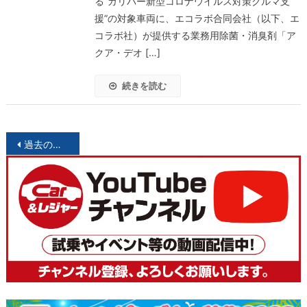
る“ガリバー新型コロナウイルス対策クルマ支
援”の対象車両に、エコラボ合同会社（以下、エ
コラボ社）が提供する業務用除菌・消臭剤「ア
クア・デオ […]
続きを読む
投
過去の投稿
稿
ナ
ビ
ゲ
ー
シ