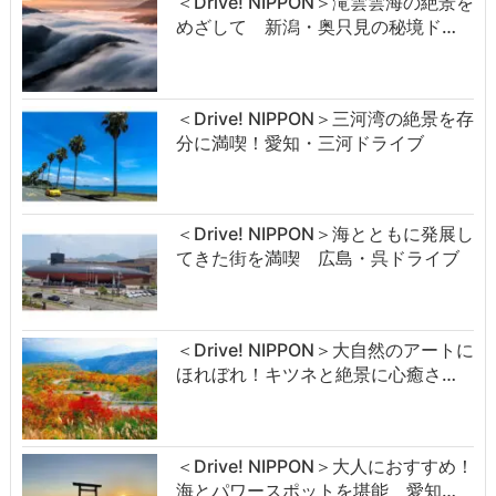
＜Drive! NIPPON＞滝雲雲海の絶景を
めざして 新潟・奥只見の秘境ド…
＜Drive! NIPPON＞三河湾の絶景を存
分に満喫！愛知・三河ドライブ
＜Drive! NIPPON＞海とともに発展し
てきた街を満喫 広島・呉ドライブ
＜Drive! NIPPON＞大自然のアートに
ほれぼれ！キツネと絶景に心癒さ…
＜Drive! NIPPON＞大人におすすめ！
海とパワースポットを堪能 愛知…