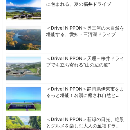
に包まれる、夏の福井ドライブ
＜Drive! NIPPON＞奥三河の大自然を
堪能する、愛知・三河湖ドライブ
＜Drive! NIPPON＞天理～桜井ドライ
ブでも立ち寄れる“山の辺の道”
＜Drive! NIPPON＞静岡県伊東市をま
るっと堪能！名湯に癒され自然と…
＜Drive! NIPPON＞新緑の日光、絶景
とグルメを楽しむ大人の至福ドラ…