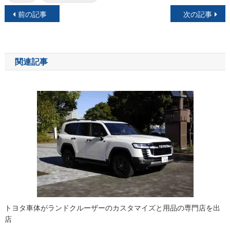
投
前の記事
次の記事
稿
ナ
関連記事
ビ
ゲ
ー
シ
ョ
ン
トヨタ車体がランドクルーザーのカスタマイズと用品の専門店を出
店