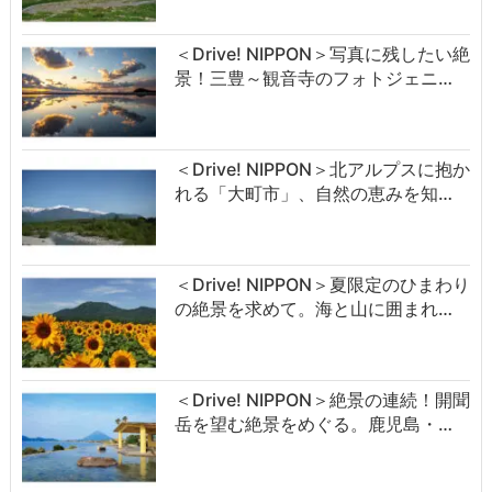
＜Drive! NIPPON＞写真に残したい絶
景！三豊～観音寺のフォトジェニ…
＜Drive! NIPPON＞北アルプスに抱か
れる「大町市」、自然の恵みを知…
＜Drive! NIPPON＞夏限定のひまわり
の絶景を求めて。海と山に囲まれ…
＜Drive! NIPPON＞絶景の連続！開聞
岳を望む絶景をめぐる。鹿児島・…