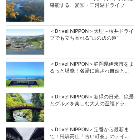
堪能する、愛知・三河湖ドライブ
＜Drive! NIPPON＞天理～桜井ドライ
ブでも立ち寄れる“山の辺の道”
＜Drive! NIPPON＞静岡県伊東市をま
るっと堪能！名湯に癒され自然と…
＜Drive! NIPPON＞新緑の日光、絶景
とグルメを楽しむ大人の至福ドラ…
＜Drive! NIPPON＞定番から最新ま
で！飛騨高山「古い町並」のテイ…