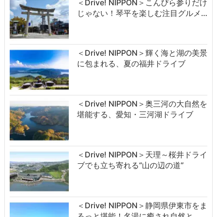
＜Drive! NIPPON＞こんぴら参りだけ
じゃない！琴平を楽しむ注目グルメ…
＜Drive! NIPPON＞輝く海と湖の美景
に包まれる、夏の福井ドライブ
＜Drive! NIPPON＞奥三河の大自然を
堪能する、愛知・三河湖ドライブ
＜Drive! NIPPON＞天理～桜井ドライ
ブでも立ち寄れる“山の辺の道”
＜Drive! NIPPON＞静岡県伊東市をま
るっと堪能！名湯に癒され自然と…