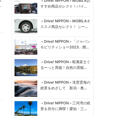
＜Drive! NIPPON＞MOBILAお
すすめ商品セレクト！パイ…
・
＜Drive! NIPPON＞MOBILAオ
ススメ商品セレクト！ シー…
＜Drive! NIPPON＞「ジャパン
モビリティショー2023」開…
＜Drive! NIPPON＞蝦夷富士ぐ
るーっと周遊！自然の景観…
＜Drive! NIPPON＞滝雲雲海の
絶景をめざして 新潟・奥…
＜Drive! NIPPON＞三河湾の絶
景を存分に満喫！愛知・三…