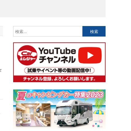
検
索:
く
セ
タ