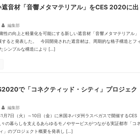
遮音材「音響メタマテリアル」をCES 2020に出
編集部
粛性の向上と軽量化を可能にする新しい遮音材「音響メタマテリアル」
0に出展すると発表した。 今回開発された遮音材は、周期的な格子構造とフ
シンプルな構造により […]
S2020で「コネクティッド・シティ」プロジェク
編集部
年1月7日（火）～10日（金）に米国ネバダ州ラスベガスで開催するCES
、人々の暮らしを支えるあらゆるモノやサービスがつながる実証都市「コ
ィ」のプロジェクト概要を発表し […]