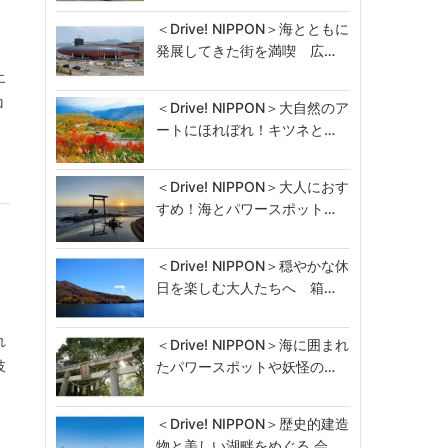
＜Drive! NIPPON＞海とともに
発展してきた街を満喫 広…
エ
ロ
＜Drive! NIPPON＞大自然のア
ートにほれぼれ！キツネと…
＜Drive! NIPPON＞大人におす
すめ！海とパワースポット…
＜Drive! NIPPON＞穏やかな休
日を楽しむ大人たちへ 箱…
れ
＜Drive! NIPPON＞海に囲まれ
技
たパワースポットや妖怪の…
＜Drive! NIPPON＞歴史的建造
物と美しい湖畔をめぐる 会…