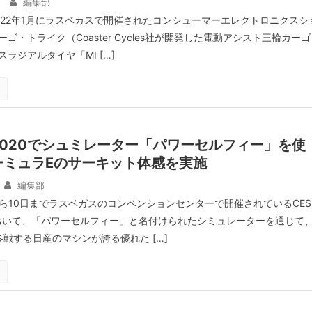
編集部
022年1月にラスベカスで開催されたコンシューマーエレクトロニクスシ
ーゴ・トライク（Coaster Cycles社が開発した電動アシスト三輪カーゴ
ラジアルタイヤ「MI […]
2020でシュミレーター「パワーセルフィー」を使
ーミュラEのサーキット体感を実施
編集部
から10日までラスベガスのコンベンションセンターで開催されているCES
において、「パワーセルフィー」と名付けられたシミュレーターを通じて
戦する日産のマシンが誇る優れた […]