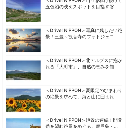
＜Drive! NIPPON＞山々を駆け抜けて
五色沼の映えスポットを目指す磐…
＜Drive! NIPPON＞写真に残したい絶
景！三豊～観音寺のフォトジェニ…
＜Drive! NIPPON＞北アルプスに抱か
れる「大町市」、自然の恵みを知…
＜Drive! NIPPON＞夏限定のひまわり
の絶景を求めて。海と山に囲まれ…
＜Drive! NIPPON＞絶景の連続！開聞
岳を望む絶景をめぐる。鹿児島・…