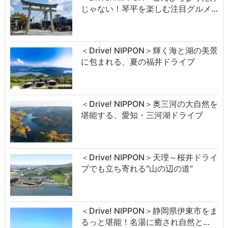
じゃない！琴平を楽しむ注目グルメ…
＜Drive! NIPPON＞輝く海と湖の美景
に包まれる、夏の福井ドライブ
＜Drive! NIPPON＞奥三河の大自然を
堪能する、愛知・三河湖ドライブ
＜Drive! NIPPON＞天理～桜井ドライ
ブでも立ち寄れる“山の辺の道”
＜Drive! NIPPON＞静岡県伊東市をま
るっと堪能！名湯に癒され自然と…