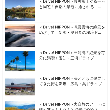
＜Drive! NIPPON＞蝦夷富士ぐるーっ
と周遊！自然の景観に癒される …
＜Drive! NIPPON＞滝雲雲海の絶景を
めざして 新潟・奥只見の秘境ド…
＜Drive! NIPPON＞三河湾の絶景を存
分に満喫！愛知・三河ドライブ
＜Drive! NIPPON＞海とともに発展し
てきた街を満喫 広島・呉ドライブ
＜Drive! NIPPON＞大自然のアートに
ほれぼれ！キツネと絶景に心癒さ…