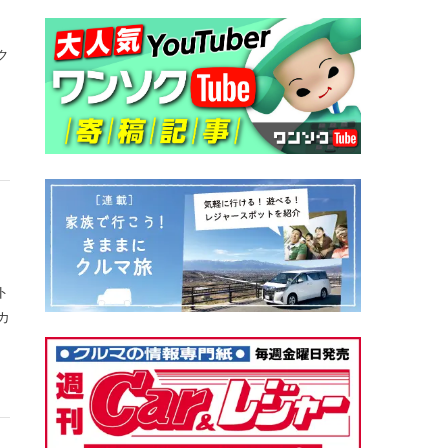
ク
ト
カ