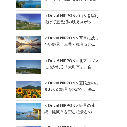
＜Drive! NIPPON＞山々を駆け
抜けて五色沼の映えスポッ…
＜Drive! NIPPON＞写真に残し
たい絶景！三豊～観音寺の…
＜Drive! NIPPON＞北アルプス
に抱かれる「大町市」、自…
＜Drive! NIPPON＞夏限定のひ
まわりの絶景を求めて。海…
＜Drive! NIPPON＞絶景の連
続！開聞岳を望む絶景をめ…