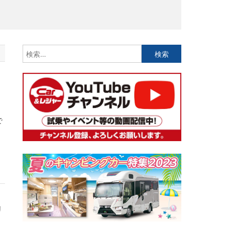
検
索:
で
回
リ