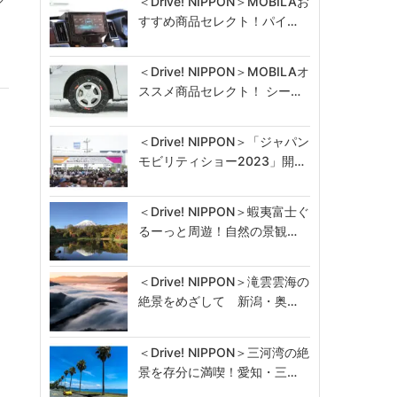
＜Drive! NIPPON＞MOBILAお
すすめ商品セレクト！パイ…
＜Drive! NIPPON＞MOBILAオ
ススメ商品セレクト！ シー…
＜Drive! NIPPON＞「ジャパン
モビリティショー2023」開…
＜Drive! NIPPON＞蝦夷富士ぐ
るーっと周遊！自然の景観…
＜Drive! NIPPON＞滝雲雲海の
絶景をめざして 新潟・奥…
＜Drive! NIPPON＞三河湾の絶
景を存分に満喫！愛知・三…