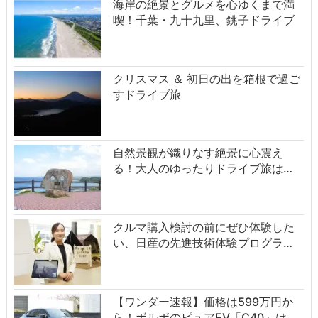
海岸の絶景とグルメを心ゆくまで満
喫！千葉・九十九里、銚子ドライブ
クリスマス ＆ 初日の出を箱根で過ご
すドライブ旅
自然景観が織りなす絶景に心震え
る！大人のゆったりドライブ旅は…
クルマ購入検討の前にぜひ体験した
い、日産の先進技術体験プログラ…
【ワンダー速報】価格は599万円か
ら！ボルボのピュアEV「C40」は…