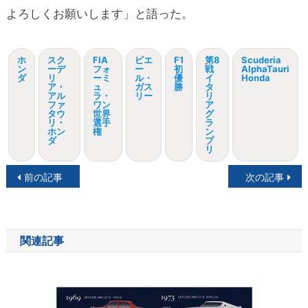
よろしくお願いします」と語った。
ホ
スク
FIA
ピエ
F1
第8
Scuderia
ン
ーデ
フォ
ー
初
戦
AlphaTauri
ダ
リ
ーミ
ル・
優
イ
Honda
ア・
ュ
ガス
勝
タ
アル
ラ・
リー
リ
ファ
ワン
ア
タウ
世界
グ
リ・
選手
ラ
ホン
権
ン
ダ
プ
リ
投
前の記事
次の記事
稿
ナ
関連記事
ビ
ゲ