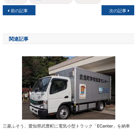
投
前の記事
次の記事
稿
ナ
関連記事
ビ
ゲ
ー
シ
ョ
ン
三菱ふそう、愛知県武豊町に電気小型トラック「eCanter」を納車