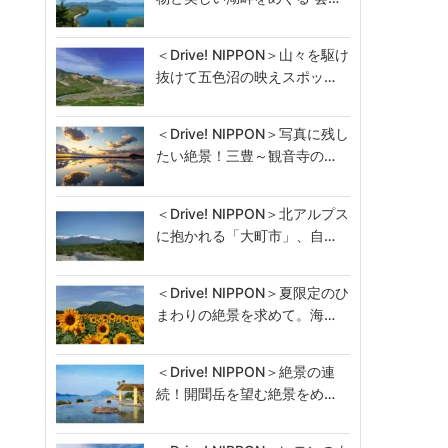
＜Drive! NIPPON＞山々を駆け
抜けて五色沼の映えスポッ…
＜Drive! NIPPON＞写真に残し
たい絶景！三豊～観音寺の…
＜Drive! NIPPON＞北アルプス
に抱かれる「大町市」、自…
＜Drive! NIPPON＞夏限定のひ
まわりの絶景を求めて。海…
＜Drive! NIPPON＞絶景の連
続！開聞岳を望む絶景をめ…