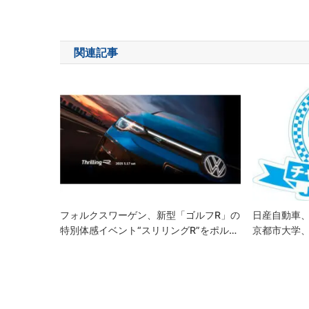
稿
ナ
関連記事
ビ
ゲ
ー
シ
ョ
ン
フォルクスワーゲン、新型「ゴルフR」の
日産自動車、
特別体感イベント“スリリングR”をポル…
京都市大学