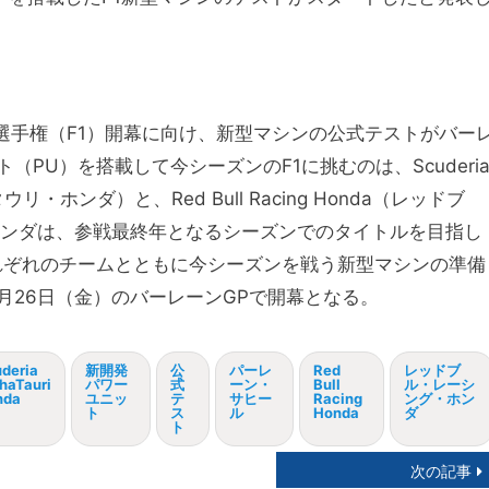
界選手権（F1）開幕に向け、新型マシンの公式テストがバー
PU）を搭載して今シーズンのF1に挑むのは、Scuderi
ウリ・ホンダ）と、Red Bull Racing Honda（レッドブ
ホンダは、参戦最終年となるシーズンでのタイトルを目指し
れぞれのチームとともに今シーズンを戦う新型マシンの準備
3月26日（金）のバーレーンGPで開幕となる。
deria
新開発
公
パーレ
Red
レッドブ
haTauri
パワー
式
ーン・
Bull
ル・レーシ
nda
ユニッ
テ
サヒー
Racing
ング・ホン
ト
ス
ル
Honda
ダ
ト
次の記事