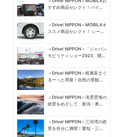
＜Drive! NIPPON＞MOBILAお
すすめ商品セレクト！パイ…
＜Drive! NIPPON＞MOBILAオ
ススメ商品セレクト！ シー…
＜Drive! NIPPON＞「ジャパン
モビリティショー2023」開…
＜Drive! NIPPON＞蝦夷富士ぐ
るーっと周遊！自然の景観…
＜Drive! NIPPON＞滝雲雲海の
絶景をめざして 新潟・奥…
＜Drive! NIPPON＞三河湾の絶
景を存分に満喫！愛知・三…