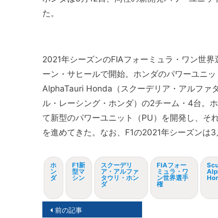
た。
2021年シーズンのFIAフォーミュラ・ワン世
ーン・サヒールで開始。ホンダのパワーユニット（
AlphaTauri Honda（スクーデリア・アルファタ
ル・レーシング・ホンダ）の2チーム・4台。
て新型のパワーユニット（PU）を開発し、そ
を進めてきた。なお、F1の2021年シーズンは
ホ
F1新
スクーデリ
FIAフォー
Scu
ン
型マ
ア・アルファ
ミュラ・ワ
Alp
ダ
シン
タウリ・ホン
ン世界選手
Ho
ダ
権
投
前の記事