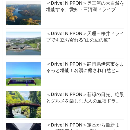
＜Drive! NIPPON＞奥三河の大自然を
堪能する、愛知・三河湖ドライブ
＜Drive! NIPPON＞天理～桜井ドライ
ブでも立ち寄れる“山の辺の道”
＜Drive! NIPPON＞静岡県伊東市をま
るっと堪能！名湯に癒され自然と…
＜Drive! NIPPON＞新緑の日光、絶景
とグルメを楽しむ大人の至福ドラ…
＜Drive! NIPPON＞定番から最新ま