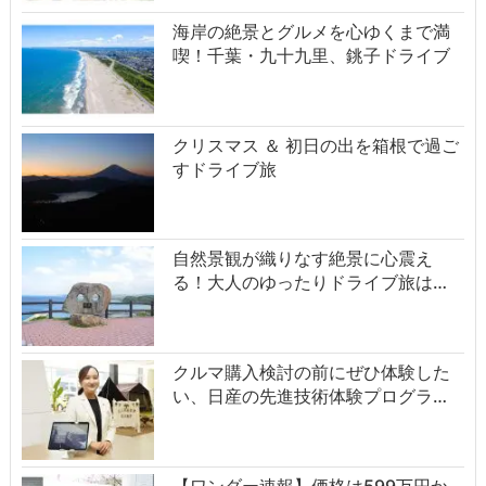
海岸の絶景とグルメを心ゆくまで満
喫！千葉・九十九里、銚子ドライブ
クリスマス ＆ 初日の出を箱根で過ご
すドライブ旅
自然景観が織りなす絶景に心震え
る！大人のゆったりドライブ旅は…
クルマ購入検討の前にぜひ体験した
い、日産の先進技術体験プログラ…