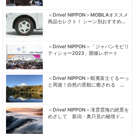
＜Drive! NIPPON＞MOBILAオススメ
商品セレクト！ シーン別おすすめ…
＜Drive! NIPPON＞「ジャパンモビリ
ティショー2023」開催レポート
＜Drive! NIPPON＞蝦夷富士ぐるーっ
と周遊！自然の景観に癒される …
＜Drive! NIPPON＞滝雲雲海の絶景を
めざして 新潟・奥只見の秘境ド…