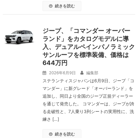
続きを読む
ジープ、「コマンダー オーバー
ランド」をカタログモデルに導
入、デュアルペインパノラミック
サンルーフを標準装備、価格は
644万円
2026年6月9日
編集部
ステランティスジャパンは6月9日、ジープ「コ
マンダー」に新グレード「オーバーランド」を
追加し、同日より全国のジープ正規ディーラー
を通じて発売した。 コマンダーは、ジープが誇
る走破性と、7人乗り3列シートの実用性に、洗
練さ […]
続きを読む