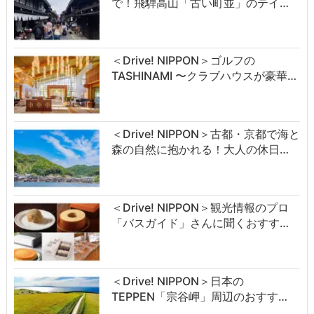
で！飛騨高山「古い町並」のテイ…
＜Drive! NIPPON＞ゴルフの
TASHINAMI 〜クラブハウスが豪華…
＜Drive! NIPPON＞古都・京都で海と
森の自然に抱かれる！大人の休日…
＜Drive! NIPPON＞観光情報のプロ
「バスガイド」さんに聞くおすす…
＜Drive! NIPPON＞日本の
TEPPEN「宗谷岬」周辺のおすす…