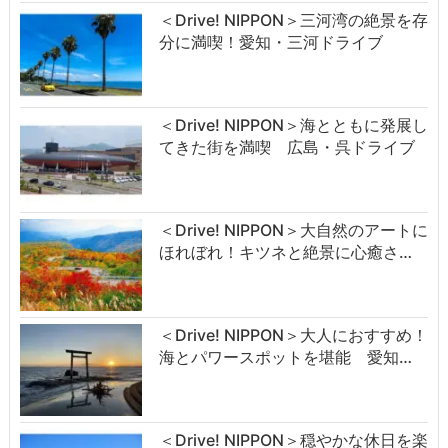
＜Drive! NIPPON＞三河湾の絶景を存
分に満喫！愛知・三河ドライブ
＜Drive! NIPPON＞海とともに発展し
てきた街を満喫 広島・呉ドライブ
＜Drive! NIPPON＞大自然のアートに
ほれぼれ！キツネと絶景に心癒さ…
＜Drive! NIPPON＞大人におすすめ！
海とパワースポットを堪能 愛知…
＜Drive! NIPPON＞穏やかな休日を楽