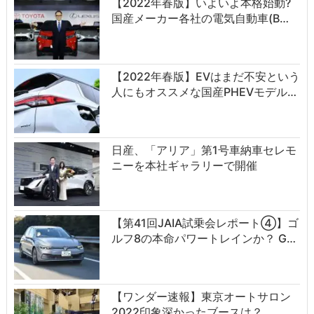
【2022年春版】いよいよ本格始動?
国産メーカー各社の電気自動車(B…
【2022年春版】EVはまだ不安という
人にもオススメな国産PHEVモデル…
日産、「アリア」第1号車納車セレモ
ニーを本社ギャラリーで開催
【第41回JAIA試乗会レポート④】ゴ
ルフ8の本命パワートレインか？ G…
【ワンダー速報】東京オートサロン
2022印象深かったブースは？