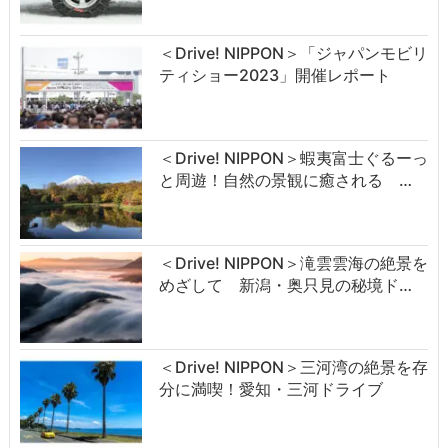
＜Drive! NIPPON＞「ジャパンモビリ
ティショー2023」開催レポート
＜Drive! NIPPON＞蝦夷富士ぐるーっ
と周遊！自然の景観に癒される …
＜Drive! NIPPON＞滝雲雲海の絶景を
めざして 新潟・奥只見の秘境ド…
＜Drive! NIPPON＞三河湾の絶景を存
分に満喫！愛知・三河ドライブ