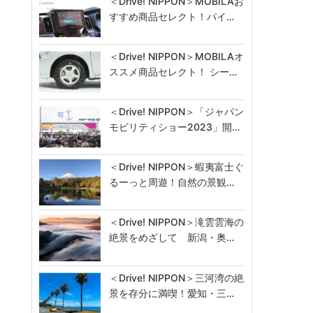
＜Drive! NIPPON＞MOBILAお
すすめ商品セレクト！パイ…
＜Drive! NIPPON＞MOBILAオ
ススメ商品セレクト！ シー…
＜Drive! NIPPON＞「ジャパン
モビリティショー2023」開…
＜Drive! NIPPON＞蝦夷富士ぐ
るーっと周遊！自然の景観…
＜Drive! NIPPON＞滝雲雲海の
絶景をめざして 新潟・奥…
＜Drive! NIPPON＞三河湾の絶
景を存分に満喫！愛知・三…