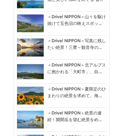
＜Drive! NIPPON＞山々を駆け
抜けて五色沼の映えスポッ…
＜Drive! NIPPON＞写真に残し
たい絶景！三豊～観音寺の…
＜Drive! NIPPON＞北アルプス
に抱かれる「大町市」、自…
＜Drive! NIPPON＞夏限定のひ
まわりの絶景を求めて。海…
＜Drive! NIPPON＞絶景の連
続！開聞岳を望む絶景をめ…