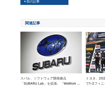
投
前の記事
稿
ナ
関連記事
ビ
ゲ
ー
シ
ョ
ン
スバル、ソフトウェア開発拠点
トヨタ、20
「SUBARU Lab」を拡張、「WeWork …
で1-2フィ