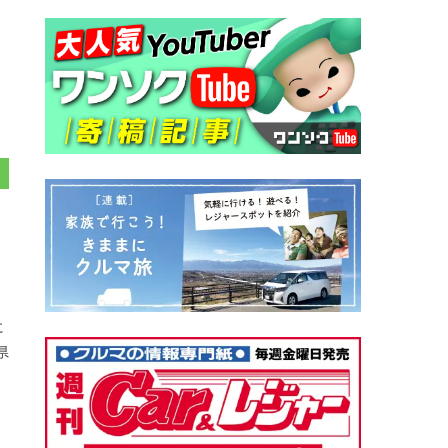
、
に
県