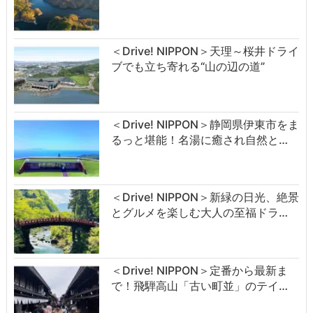
＜Drive! NIPPON＞天理～桜井ドライ
ブでも立ち寄れる“山の辺の道”
＜Drive! NIPPON＞静岡県伊東市をま
るっと堪能！名湯に癒され自然と…
＜Drive! NIPPON＞新緑の日光、絶景
とグルメを楽しむ大人の至福ドラ…
＜Drive! NIPPON＞定番から最新ま
で！飛騨高山「古い町並」のテイ…