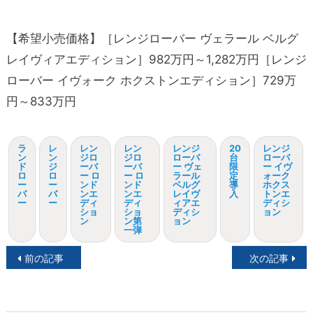
【希望小売価格】［レンジローバー ヴェラール ベルグ
レイヴィアエディション］982万円～1,282万円［レンジ
ローバー イヴォーク ホクストンエディション］729万
円～833万円
ラ
レ
レン
レン
レンジ
20
レンジ
ン
ン
ジロ
ジロ
ローバ
台
ローバ
ド
ジ
ーバ
ーバ
ー ヴェ
限
ー イヴ
ロ
ロ
ー ロ
ー ロ
ラール
定
ォーク
ー
ー
ンド
ンド
ベルグ
導
ホクス
バ
バ
ンエ
ンエ
レイヴ
入
トンエ
ー
ー
ディ
ディ
ィアエ
ディシ
ショ
ショ
ディシ
ョン
ン
ン第
ョン
一弾
投
前の記事
次の記事
稿
ナ