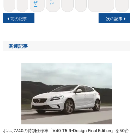
ザ
ル
ー
投
前の記事
次の記事
稿
ナ
関連記事
ビ
ゲ
ー
シ
ョ
ン
ボルボV40の特別仕様車「V40 T5 R-Design Final Edition」を50台