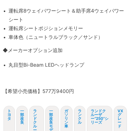
運転席8ウェイパワーシート＆助手席4ウェイパワー
シート
運転席シートポジションメモリー
車体色（ニュートラルブラック／サンド）
◆メーカーオプション追加
丸目型Bi-Beam LEDヘッドランプ
【希望小売価格】577万9400円
ト
一
ラ
一
ガ
ラ
ランドク
VX
ヨ
部
ン
部
ソ
ン
ルーザ
グ
タ
改
ド
改
リ
ク
ー“250”シ
レ
良
ク
良
ン
ル
リーズ
ー
ル
モ
車
ド
ー
デ