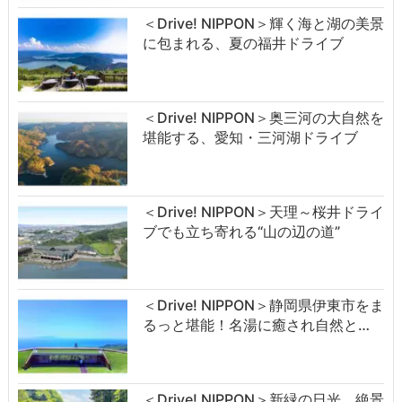
＜Drive! NIPPON＞輝く海と湖の美景
に包まれる、夏の福井ドライブ
＜Drive! NIPPON＞奥三河の大自然を
堪能する、愛知・三河湖ドライブ
＜Drive! NIPPON＞天理～桜井ドライ
ブでも立ち寄れる“山の辺の道”
＜Drive! NIPPON＞静岡県伊東市をま
るっと堪能！名湯に癒され自然と…
＜Drive! NIPPON＞新緑の日光、絶景