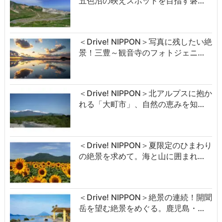
五色沼の映えスポットを目指す磐…
＜Drive! NIPPON＞写真に残したい絶
景！三豊～観音寺のフォトジェニ…
＜Drive! NIPPON＞北アルプスに抱か
れる「大町市」、自然の恵みを知…
＜Drive! NIPPON＞夏限定のひまわり
の絶景を求めて。海と山に囲まれ…
＜Drive! NIPPON＞絶景の連続！開聞
岳を望む絶景をめぐる。鹿児島・…