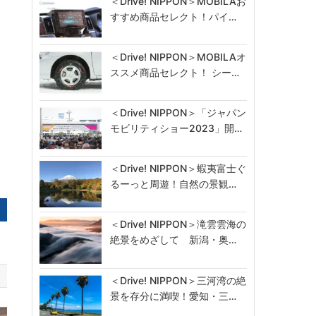
＜Drive! NIPPON＞MOBILAお
すすめ商品セレクト！パイ…
＜Drive! NIPPON＞MOBILAオ
ススメ商品セレクト！ シー…
＜Drive! NIPPON＞「ジャパン
モビリティショー2023」開…
＜Drive! NIPPON＞蝦夷富士ぐ
るーっと周遊！自然の景観…
＜Drive! NIPPON＞滝雲雲海の
絶景をめざして 新潟・奥…
＜Drive! NIPPON＞三河湾の絶
景を存分に満喫！愛知・三…