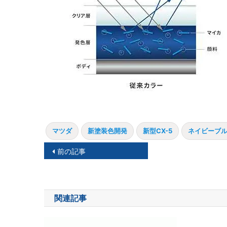
マツダ
新塗装色開発
新型CX-5
ネイビーブ
投
前の記事
稿
ナ
関連記事
ビ