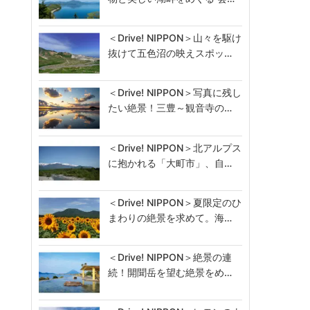
＜Drive! NIPPON＞山々を駆け
抜けて五色沼の映えスポッ…
＜Drive! NIPPON＞写真に残し
たい絶景！三豊～観音寺の…
＜Drive! NIPPON＞北アルプス
に抱かれる「大町市」、自…
＜Drive! NIPPON＞夏限定のひ
まわりの絶景を求めて。海…
＜Drive! NIPPON＞絶景の連
続！開聞岳を望む絶景をめ…