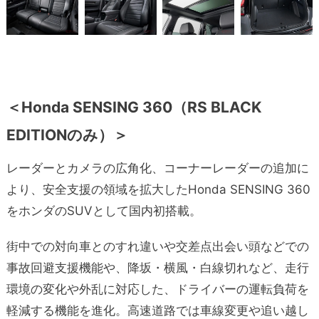
＜Honda SENSING 360（RS BLACK
EDITIONのみ）＞
レーダーとカメラの広角化、コーナーレーダーの追加に
より、安全支援の領域を拡大したHonda SENSING 360
をホンダのSUVとして国内初搭載。
街中での対向車とのすれ違いや交差点出会い頭などでの
事故回避支援機能や、降坂・横風・白線切れなど、走行
環境の変化や外乱に対応した、ドライバーの運転負荷を
軽減する機能を進化。高速道路では車線変更や追い越し