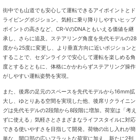
街中でも山道でも安心して運転できるアイポイントとド
ライビングポジション、気軽に乗り降りしやすいヒップ
ポイントの高さなど、CR-VのDNAともいえる価値を継
承し、さらに追及。ステアリング角度を先代モデルの28
度から25度に変更し、より垂直方向に近いポジションと
することで、セダンライクで安心して運転を楽しめる角
度とするとともに、体格にかかわらずステアリング操作
がしやすい運転姿勢を実現。
また、後席の足元のスペースを先代モデルから16mm拡
大し、ゆとりある空間を実現した他、後席リクライニン
グは先代モデルの2段階から8段階に増加。荷室は「考え
ずに使える」気軽さとさまざまなライフスタイルに対応
できる使いやすさを目指して開発。荷物の出し入れが簡
単な、開口部の広いフラットな荷室に加え、新たに2列