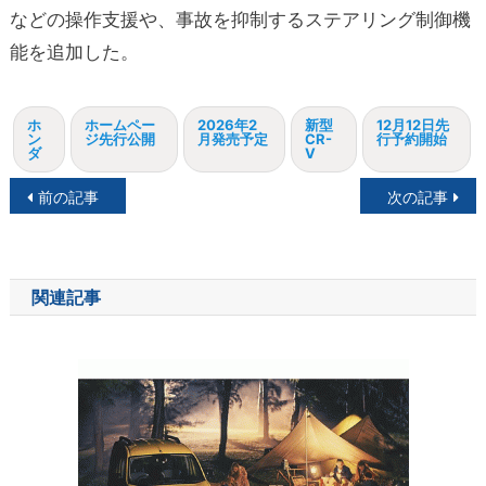
などの操作支援や、事故を抑制するステアリング制御機
能を追加した。
ホ
ホームペー
2026年2
新型
12月12日先
ン
ジ先行公開
月発売予定
CR-
行予約開始
ダ
V
投
前の記事
次の記事
稿
ナ
関連記事
ビ
ゲ
ー
シ