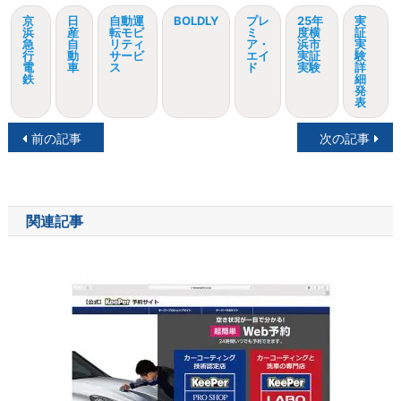
京
日
自動運
BOLDLY
プレ
25年
実
浜
産
転モビ
ミ
度横
証
急
自
リティ
ア・
浜市
実
行
動
サービ
エイ
実証
験
電
車
ス
ド
実験
詳
鉄
細
発
表
投
前の記事
次の記事
稿
ナ
関連記事
ビ
ゲ
ー
シ
ョ