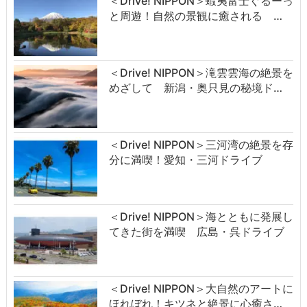
＜Drive! NIPPON＞蝦夷富士ぐるーっ
と周遊！自然の景観に癒される …
＜Drive! NIPPON＞滝雲雲海の絶景を
めざして 新潟・奥只見の秘境ド…
＜Drive! NIPPON＞三河湾の絶景を存
分に満喫！愛知・三河ドライブ
＜Drive! NIPPON＞海とともに発展し
てきた街を満喫 広島・呉ドライブ
＜Drive! NIPPON＞大自然のアートに
ほれぼれ！キツネと絶景に心癒さ…