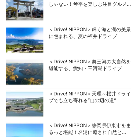
じゃない！琴平を楽しむ注目グルメ…
＜Drive! NIPPON＞輝く海と湖の美景
に包まれる、夏の福井ドライブ
＜Drive! NIPPON＞奥三河の大自然を
堪能する、愛知・三河湖ドライブ
＜Drive! NIPPON＞天理～桜井ドライ
ブでも立ち寄れる“山の辺の道”
＜Drive! NIPPON＞静岡県伊東市をま
るっと堪能！名湯に癒され自然と…