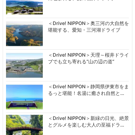
＜Drive! NIPPON＞奥三河の大自然を
堪能する、愛知・三河湖ドライブ
＜Drive! NIPPON＞天理～桜井ドライ
ブでも立ち寄れる“山の辺の道”
＜Drive! NIPPON＞静岡県伊東市をま
るっと堪能！名湯に癒され自然と…
＜Drive! NIPPON＞新緑の日光、絶景
とグルメを楽しむ大人の至福ドラ…