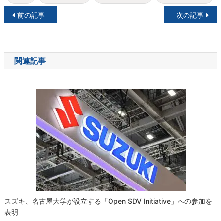
投
前の記事
次の記事
稿
ナ
関連記事
ビ
ゲ
ー
シ
ョ
ン
スズキ、名古屋大学が設立する「Open SDV Initiative」への参加を
表明