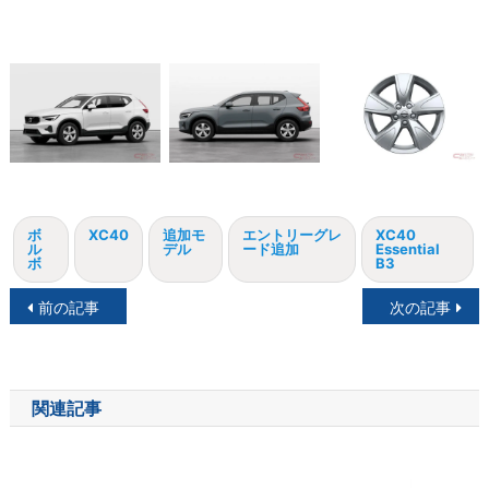
ボ
XC40
追加モ
エントリーグレ
XC40
ル
デル
ード追加
Essential
ボ
B3
投
前の記事
次の記事
稿
ナ
関連記事
ビ
ゲ