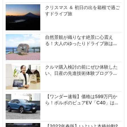
クリスマス ＆ 初日の出を箱根で過ご
すドライブ旅
自然景観が織りなす絶景に心震え
る！大人のゆったりドライブ旅は…
クルマ購入検討の前にぜひ体験した
い、日産の先進技術体験プログラ…
【ワンダー速報】価格は599万円か
ら！ボルボのピュアEV「C40」は…
【2022年春版】いよいよ本格始動?