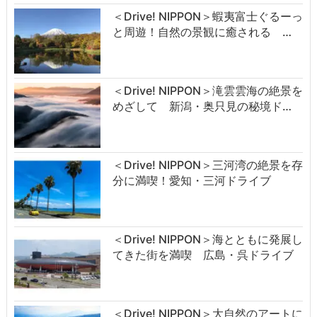
＜Drive! NIPPON＞蝦夷富士ぐるーっ
と周遊！自然の景観に癒される …
＜Drive! NIPPON＞滝雲雲海の絶景を
めざして 新潟・奥只見の秘境ド…
＜Drive! NIPPON＞三河湾の絶景を存
分に満喫！愛知・三河ドライブ
＜Drive! NIPPON＞海とともに発展し
てきた街を満喫 広島・呉ドライブ
＜Drive! NIPPON＞大自然のアートに