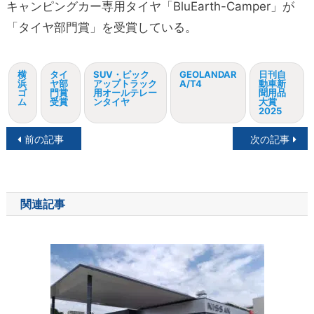
キャンピングカー専用タイヤ「BluEarth-Camper」が
「タイヤ部門賞」を受賞している。
横
タイ
SUV・ピック
GEOLANDAR
日刊自
浜
ヤ部
アップトラック
A/T4
動車新
ゴ
門賞
用オールテレー
聞用品
ム
受賞
ンタイヤ
大賞
2025
投
前の記事
次の記事
稿
ナ
関連記事
ビ
ゲ
ー
シ