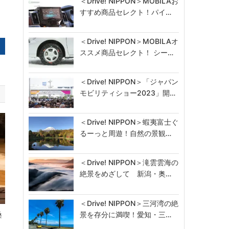
＜Drive! NIPPON＞MOBILAお
すすめ商品セレクト！パイ…
＜Drive! NIPPON＞MOBILAオ
ススメ商品セレクト！ シー…
＜Drive! NIPPON＞「ジャパン
モビリティショー2023」開…
＜Drive! NIPPON＞蝦夷富士ぐ
るーっと周遊！自然の景観…
＜Drive! NIPPON＞滝雲雲海の
絶景をめざして 新潟・奥…
＜Drive! NIPPON＞三河湾の絶
景を存分に満喫！愛知・三…
桑