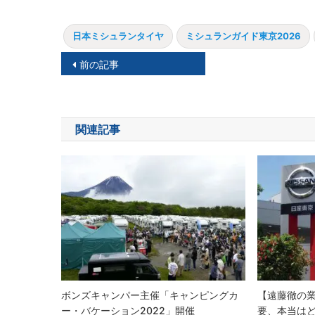
日本ミシュランタイヤ
ミシュランガイド東京2026
投
前の記事
稿
ナ
関連記事
ビ
ゲ
ー
シ
ョ
ン
ボンズキャンパー主催「キャンピングカ
【遠藤徹の
ー・バケーション2022」開催
要、本当は