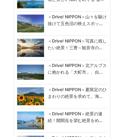
＜Drive! NIPPON＞山々を駆け
抜けて五色沼の映えスポッ…
＜Drive! NIPPON＞写真に残し
たい絶景！三豊～観音寺の…
＜Drive! NIPPON＞北アルプス
に抱かれる「大町市」、自…
＜Drive! NIPPON＞夏限定のひ
まわりの絶景を求めて。海…
＜Drive! NIPPON＞絶景の連
続！開聞岳を望む絶景をめ…