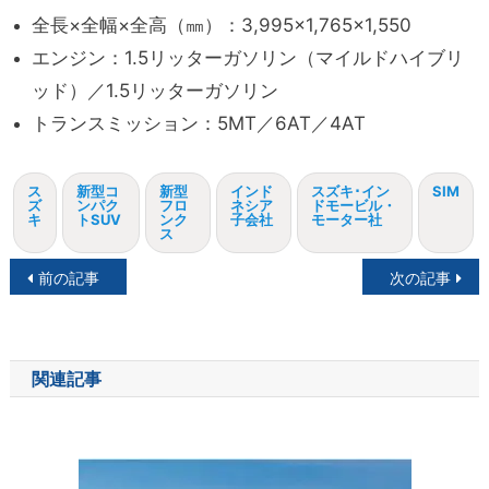
全長×全幅×全高（㎜）：3,995×1,765×1,550
エンジン：1.5リッターガソリン（マイルドハイブリ
ッド）／1.5リッターガソリン
トランスミッション：5MT／6AT／4AT
ス
新型コ
新型
インド
スズキ･イン
SIM
ズ
ンパク
フロ
ネシア
ドモービル・
キ
トSUV
ンク
子会社
モーター社
ス
投
前の記事
次の記事
稿
ナ
関連記事
ビ
ゲ