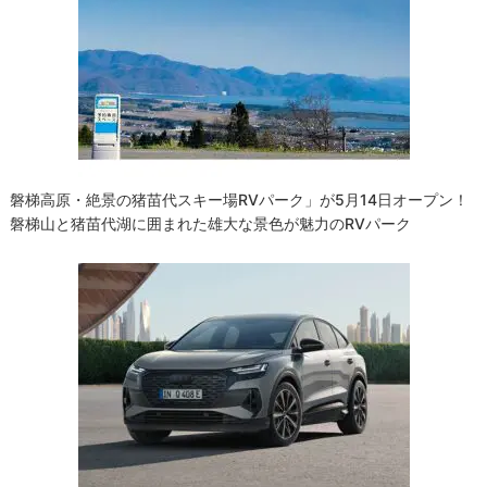
ー
シ
ョ
ン
磐梯高原・絶景の猪苗代スキー場RVパーク」が5月14日オープン！
磐梯山と猪苗代湖に囲まれた雄大な景色が魅力のRVパーク