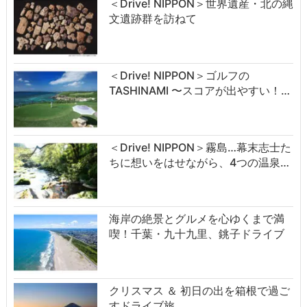
＜Drive! NIPPON＞世界遺産・北の縄
文遺跡群を訪ねて
＜Drive! NIPPON＞ゴルフの
TASHINAMI 〜スコアが出やすい！…
＜Drive! NIPPON＞霧島…幕末志士た
ちに想いをはせながら、4つの温泉…
海岸の絶景とグルメを心ゆくまで満
喫！千葉・九十九里、銚子ドライブ
クリスマス ＆ 初日の出を箱根で過ご
すドライブ旅