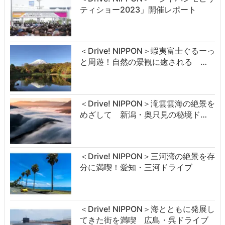
ティショー2023」開催レポート
＜Drive! NIPPON＞蝦夷富士ぐるーっ
と周遊！自然の景観に癒される …
＜Drive! NIPPON＞滝雲雲海の絶景を
めざして 新潟・奥只見の秘境ド…
＜Drive! NIPPON＞三河湾の絶景を存
分に満喫！愛知・三河ドライブ
＜Drive! NIPPON＞海とともに発展し
てきた街を満喫 広島・呉ドライブ