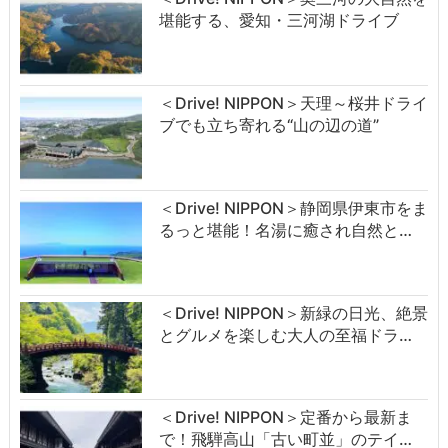
堪能する、愛知・三河湖ドライブ
＜Drive! NIPPON＞天理～桜井ドライ
ブでも立ち寄れる“山の辺の道”
＜Drive! NIPPON＞静岡県伊東市をま
るっと堪能！名湯に癒され自然と…
＜Drive! NIPPON＞新緑の日光、絶景
とグルメを楽しむ大人の至福ドラ…
＜Drive! NIPPON＞定番から最新ま
で！飛騨高山「古い町並」のテイ…