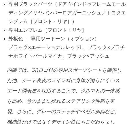
専用ブラックパーツ（ドアウインドゥ
フレームモール
ディング
／リヤバンパーロアガーニッシュ
／トヨタエ
ンブレム［フロント・リヤ］）
専用エンブレム
［フロント・リヤ］
外板色 ： 専用ツートーン（オプション）
ブラック
×エモーショナルレッドⅡ、
ブラック×プラチ
ナホワイトパールマイカ、
ブラック×アッシュ
内装では、GRロゴ付の専用スポーツシートを装備し
た他、シート表皮のメイン材に身体が滑りにくいス
エード調表皮を採用することで、クルマとの一体感
を高め、意のままに操れるステアリング性能を実
現。さらに、グレーのステッチやベゼル加飾など、
機能性だけではなくデザイン性にもこだわりまし