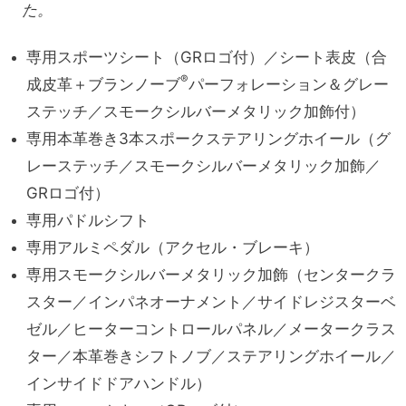
た。
専用スポーツシート（GRロゴ付）
／シート表皮（合
®
成皮革
＋ブランノーブ
パーフォレーション
＆グレー
ステッチ
／スモークシルバーメタリック加飾付）
専用本革巻き3本スポークステアリングホイール
（グ
レーステッチ
／スモークシルバーメタリック加飾
／
GRロゴ付）
専用パドルシフト
専用アルミペダル（アクセル・ブレーキ）
専用スモークシルバーメタリック加飾
（センタークラ
スター
／インパネオーナメント
／サイドレジスターベ
ゼル
／ヒーターコントロールパネル
／メータークラス
ター
／本革巻きシフトノブ
／ステアリングホイール
／
インサイドドアハンドル）