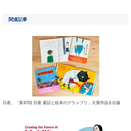
稿
ナ
関連記事
ビ
ゲ
ー
シ
ョ
ン
日産、「第37回 日産 童話と絵本のグランプリ」大賞作品を出版