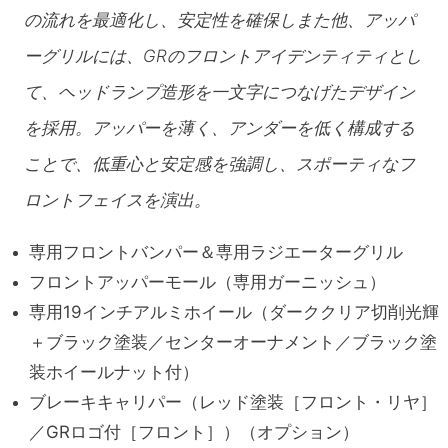
の流れを最適化し、安定性を確保しまた他、アッパ
ーグリルには、GRのフロントアイデンティティとし
て、ヘッドランプ造形を一文字につなげたデザイン
を採用。アッパーを薄く、アンダーを低く構成する
ことで、低重心と安定感を強調し、スポーティなフ
ロントフェイスを演出。
専用フロントバンパー
＆専用ラジエーターグリル
フロントアッパーモール
（専用ガーニッシュ）
専用19インチアルミホイール
（ダーククリア切削光輝
＋ブラック塗装
／センターオーナメント
／ブラック塗
装ホイールナット付）
ブレーキキャリパー
（レッド塗装［フロント・リヤ］
／
GRロゴ付［フロント］）
（オプション）