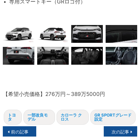
専用スマートキー（GRロゴ付）
【希望小売価格】276万円～389万5000円
トヨ
一部改良モ
カローラ ク
GR SPORTグレード
タ
デル
ロス
設定
投
前の記事
次の記事