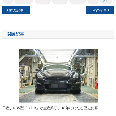
投
前の記事
次の記事
稿
ナ
関連記事
ビ
ゲ
ー
シ
ョ
ン
日産、R35型「GT-R」が生産終了、18年にわたる歴史に幕